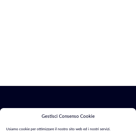
Servizi
Marketing
Gestisci Consenso Cookie
Usiamo cookie per ottimizzare il nostro sito web ed i nostri servizi.
Siti Web & E-
SEO &
Consulente Web