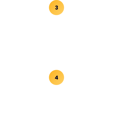
3
Strategia
Piano d'azione dettagliato con priorità, budget e
timeline di implementazione.
4
Supporto
Affiancamento nell'esecuzione, monitoraggio KPI e
ottimizzazione continua.