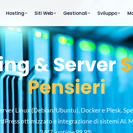
Hosting
Siti Web
Gestionali
Sviluppo
Ma
ing & Server
S
Pensieri
server Linux (Debian/Ubuntu), Docker e Plesk. Spec
dPress ottimizzato e integrazione di sistemi AI. 
24/7,
uptime
99.9%.