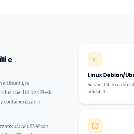
li e
Linux Debian/Ub
n e Ubuntu, le
Server stabili con le dis
affidabili
produzione. Utilizzo Plesk
y containerizzati e
izzato:
stack LEMP
con