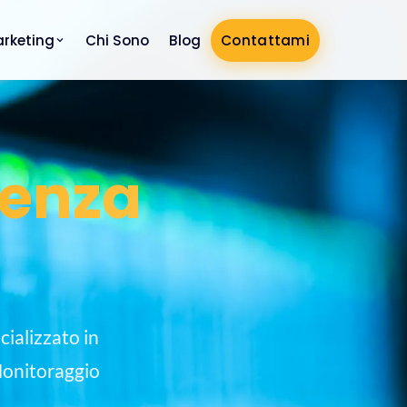
rketing
Chi Sono
Blog
Contattami
enza
ializzato in
Monitoraggio