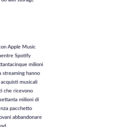
 con Apple Music
 mentre Spotify
ttantacinque milioni
i da streaming hanno
 acquisti musicali
sti che ricevono
settanta milioni di
enza pacchetto
giovani abbandonare
and.