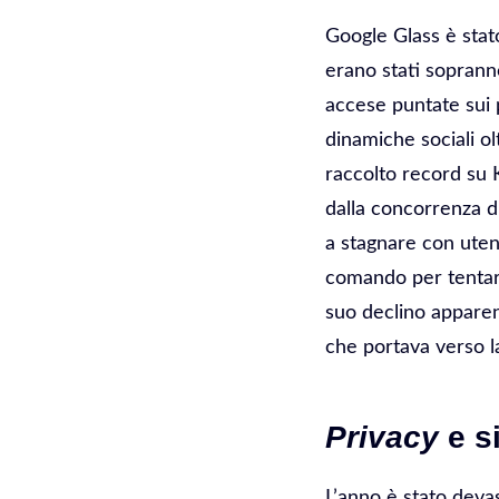
Google Glass è stat
erano stati soprann
accese puntate sui 
dinamiche sociali ol
raccolto record su K
dalla concorrenza d
a stagnare con uten
comando per tentare
suo declino apparen
che portava verso l
Privacy
e s
L’anno è stato devas