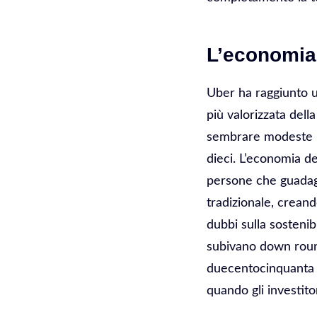
L’economia 
Uber ha raggiunto un
più valorizzata del
sembrare modeste le
dieci. L’economia de
persone che guadag
tradizionale, creand
dubbi sulla sostenib
subivano down round
duecentocinquanta m
quando gli investitor