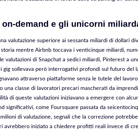
on-demand e gli unicorni miliard
a valutazione superiore ai sessanta miliardi di dollari di
la storia mentre Airbnb toccava i venticinque miliardi, nu
 valutazioni di Snapchat a sedici miliardi, Pinterest a u
i gig sollevava però interrogativi profondi sul futuro del l
navano attraverso piattaforme senza le tutele del lavor
o una classe di lavoratori precari mascherati da imprendit
ilità di queste valutazioni iniziavano a emergere con alc
 significativi, come Foursquare passata da seicentocin
ilioni di valutazione, segnali che la correzione potrebbe
i avrebbero iniziato a chiedere profitti reali invece di cres