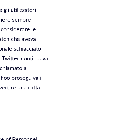
li utilizzatori
camere sempre
 considerare le
twatch che aveva
onale schiacciato
 Twitter continuava
chiamato al
ahoo proseguiva il
ertire una rotta
ice of Personnel