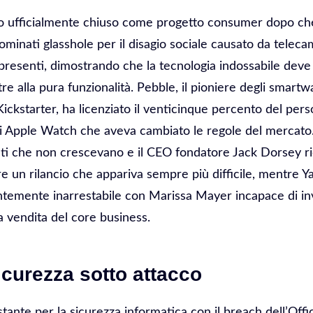
o ufficialmente chiuso come progetto consumer dopo che g
ominati glasshole per il disagio sociale causato da tele
presenti, dimostrando che la tecnologia indossabile deve
tre alla pura funzionalità. Pebble, il pioniere degli smar
ickstarter, ha licenziato il venticinque percento del pers
i Apple Watch che aveva cambiato le regole del mercato.
ti che non crescevano e il CEO fondatore Jack Dorsey ri
 un rilancio che appariva sempre più difficile, mentre Y
temente inarrestabile con Marissa Mayer incapace di inv
a vendita del core business.
icurezza sotto attacco
tante per la sicurezza informatica con il breach dell’Off