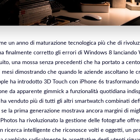
ome un anno di maturazione tecnologica più che di rivoluz
ha finalmente corretto gli errori di Windows 8 lancian
ito, una mossa senza precedenti che ha portato a cento 
hi mesi dimostrando che quando le aziende ascoltano le cri
 Apple ha introdotto 3D Touch con iPhone 6s trasformand
ione da apparente gimmick a funzionalità quotidiana indis
a venduto più di tutti gli altri smartwatch combinati def
 se la prima generazione mostrava ancora margini di mig
e Photos ha rivoluzionato la gestione delle fotografie off
con ricerca intelligente che riconosce volti e oggetti, un p
 cambiato radicalmente le aspettative degli utenti rigua