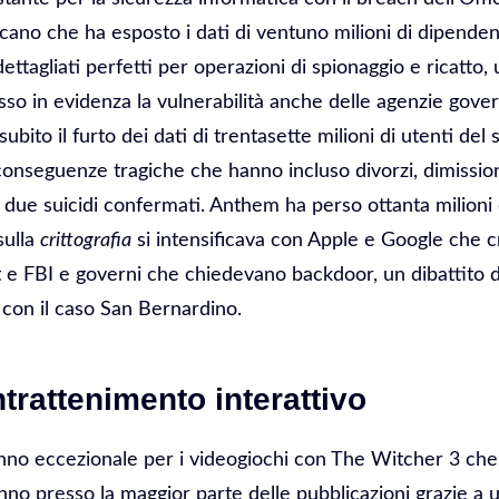
o che ha esposto i dati di ventuno milioni di dipendenti
tagliati perfetti per operazioni di spionaggio e ricatto, 
so in evidenza la vulnerabilità anche delle agenzie govern
ito il furto dei dati di trentasette milioni di utenti del s
conseguenze tragiche che hanno incluso divorzi, dimission
due suicidi confermati. Anthem ha perso ottanta milioni d
sulla
crittografia
si intensificava con Apple e Google che c
lt e FBI e governi che chiedevano backdoor, un dibattito 
con il caso San Bernardino.
trattenimento interattivo
anno eccezionale per i videogiochi con The Witcher 3 che 
’anno presso la maggior parte delle pubblicazioni grazie a 