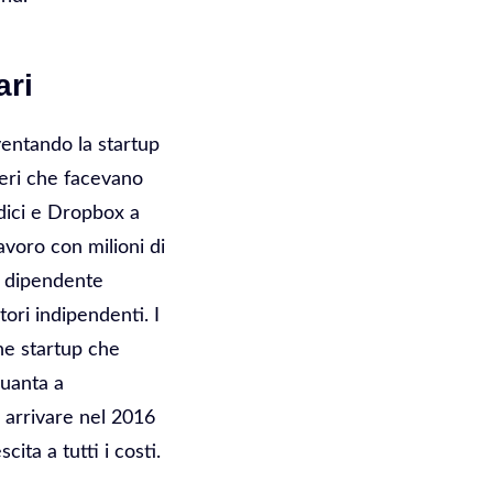
ari
ventando la startup
meri che facevano
ndici e Dropbox a
avoro con milioni di
o dipendente
ori indipendenti. I
une startup che
quanta a
 arrivare nel 2016
cita a tutti i costi.