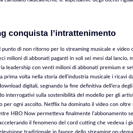
g conquista l’intrattenimento
il punto di non ritorno per lo streaming musicale e video
ci milioni di abbonati paganti in soli sei mesi dal lancio,
ria leadership con venti milioni di abbonati premium e se
 la prima volta nella storia dell’industria musicale i ricav
download digitali, segnando la fine definitiva dell’era degli
o interrogativi sulla sostenibilità del modello per gli arti
o per ogni ascolto. Netflix ha dominato il video con oltre 
entre HBO Now permetteva finalmente l’abbonamento s
, accelerando il fenomeno del cord cutting che vedeva i 
levisione tradizionale in favore dello streaming on-dem