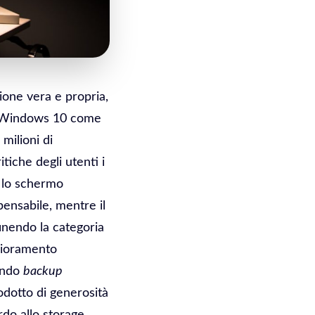
ione vera e propria,
do Windows 10 come
milioni di
tiche degli utenti i
o lo schermo
pensabile, mentre il
inendo la categoria
lioramento
rendo
backup
rodotto di generosità
rdo allo storage