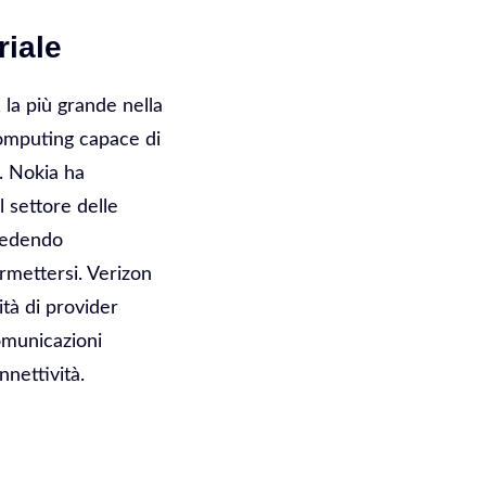
riale
 la più grande nella
computing capace di
. Nokia ha
l settore delle
hiedendo
rmettersi. Verizon
tà di provider
comunicazioni
nnettività.