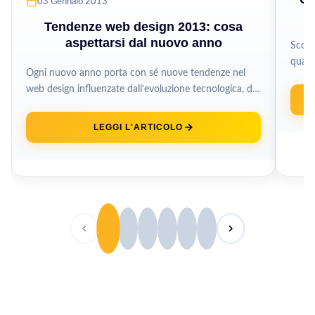
03 Gennaio 2013
Tendenze web design 2013: cosa
aspettarsi dal nuovo anno
Scopr
qualit
Ogni nuovo anno porta con sé nuove tendenze nel
guida 
web design influenzate dall’evoluzione tecnologica, dai
cambiamenti nel comportamento degli utenti...
LEGGI L'ARTICOLO