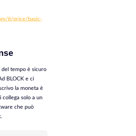
m/it/price/basic-
nse
 del tempo è sicuro
a Ad BLOCK e ci
scrivo la moneta è
 collega solo a un
oftware che può
.