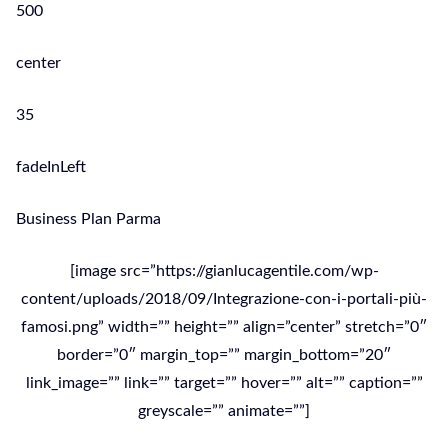
500
center
35
fadeInLeft
Business Plan Parma
[image src=”https://gianlucagentile.com/wp-
content/uploads/2018/09/Integrazione-con-i-portali-più-
famosi.png” width=”” height=”” align=”center” stretch=”0″
border=”0″ margin_top=”” margin_bottom=”20″
link_image=”” link=”” target=”” hover=”” alt=”” caption=””
greyscale=”” animate=””]