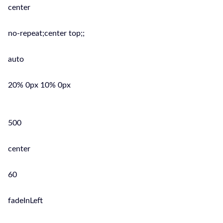
center
no-repeat;center top;;
auto
20% 0px 10% 0px
500
center
60
fadeInLeft