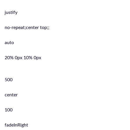
justify
no-repeat;center top;;
auto
20% 0px 10% 0px
500
center
100
fadeInRight