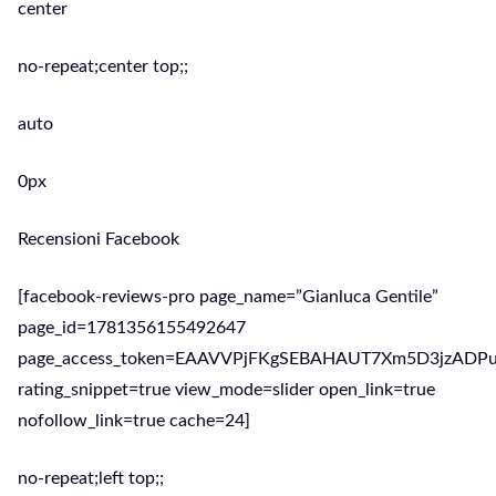
center
no-repeat;center top;;
auto
0px
Recensioni Facebook
[facebook-reviews-pro page_name=”Gianluca Gentile”
page_id=1781356155492647
page_access_token=EAAVVPjFKgSEBAHAUT7Xm5D3jz
rating_snippet=true view_mode=slider open_link=true
nofollow_link=true cache=24]
no-repeat;left top;;