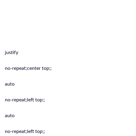
propria attività, pianificare una
comunicazione completa e costante e
soprattutto efficace per la vendita di
servizi o prodotti è la soluzione ideale
per la tua Azienda.
justify
no-repeat;center top;;
auto
no-repeat;left top;;
auto
no-repeat;left top;;