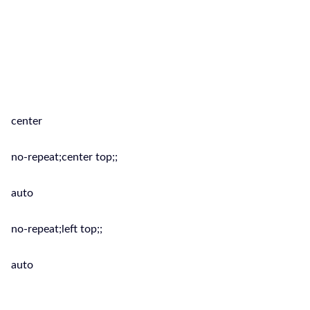
propria attività, pianificare una
comunicazione completa e costante e
soprattutto efficace per la vendita di
servizi o prodotti è la soluzione ideale
per la tua Azienda.
center
no-repeat;center top;;
auto
no-repeat;left top;;
auto