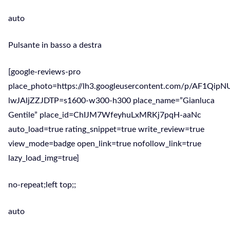
auto
Pulsante in basso a destra
[google-reviews-pro
place_photo=https://lh3.googleusercontent.com/p/AF1Qi
lwJAljZZJDTP=s1600-w300-h300 place_name=”Gianluca
Gentile” place_id=ChIJM7WfeyhuLxMRKj7pqH-aaNc
auto_load=true rating_snippet=true write_review=true
view_mode=badge open_link=true nofollow_link=true
lazy_load_img=true]
no-repeat;left top;;
auto