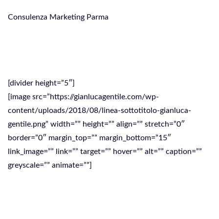
Consulenza Marketing Parma
Consulenza Marketing Parma
[divider height=”5″]
[image src=”https://gianlucagentile.com/wp-
content/uploads/2018/08/linea-sottotitolo-gianluca-
gentile.png” width=”” height=”” align=”” stretch=”0″
border=”0″ margin_top=”” margin_bottom=”15″
link_image=”” link=”” target=”” hover=”” alt=”” caption=””
greyscale=”” animate=””]
Una buona strategia di Marketing può
migliorare l’immagine e il fatturato della