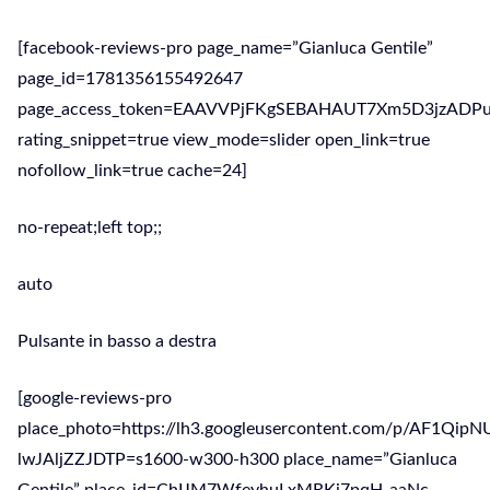
[facebook-reviews-pro page_name=”Gianluca Gentile”
page_id=1781356155492647
page_access_token=EAAVVPjFKgSEBAHAUT7Xm5D3jz
rating_snippet=true view_mode=slider open_link=true
nofollow_link=true cache=24]
no-repeat;left top;;
auto
Pulsante in basso a destra
[google-reviews-pro
place_photo=https://lh3.googleusercontent.com/p/AF1Qi
lwJAljZZJDTP=s1600-w300-h300 place_name=”Gianluca