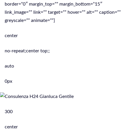
border=”0″ margin_top=”” margin_bottom=”15″
link_image=”” link=”” target=”” hover=”” alt=”” caption=””
greyscale=”” animate=””]
center
no-repeat;center top;;
auto
0px
300
center