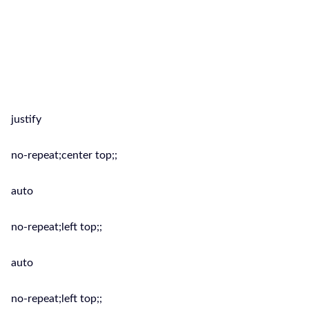
propria attività, pianificare una
comunicazione completa e costante e
soprattutto efficace per la vendita di
servizi o prodotti è la soluzione ideale
per la tua Azienda.
justify
no-repeat;center top;;
auto
no-repeat;left top;;
auto
no-repeat;left top;;