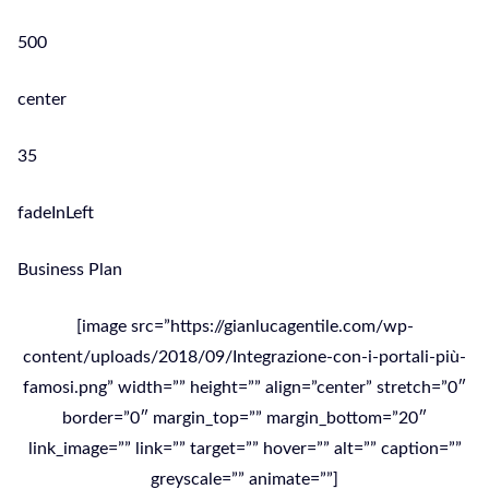
500
center
35
fadeInLeft
Business Plan
[image src=”https://gianlucagentile.com/wp-
content/uploads/2018/09/Integrazione-con-i-portali-più-
famosi.png” width=”” height=”” align=”center” stretch=”0″
border=”0″ margin_top=”” margin_bottom=”20″
link_image=”” link=”” target=”” hover=”” alt=”” caption=””
greyscale=”” animate=””]