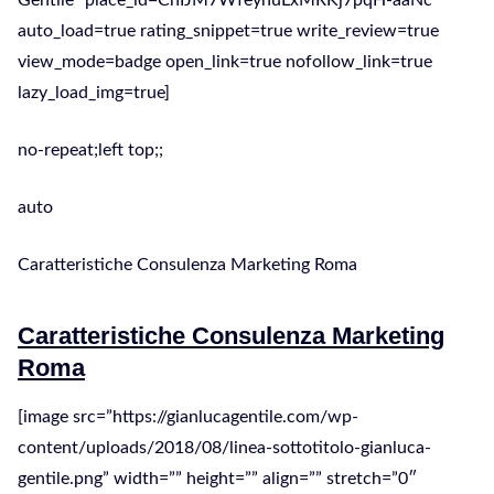
Gentile” place_id=ChIJM7WfeyhuLxMRKj7pqH-aaNc
auto_load=true rating_snippet=true write_review=true
view_mode=badge open_link=true nofollow_link=true
lazy_load_img=true]
no-repeat;left top;;
auto
Caratteristiche Consulenza Marketing Roma
Caratteristiche Consulenza Marketing
Roma
[image src=”https://gianlucagentile.com/wp-
content/uploads/2018/08/linea-sottotitolo-gianluca-
gentile.png” width=”” height=”” align=”” stretch=”0″