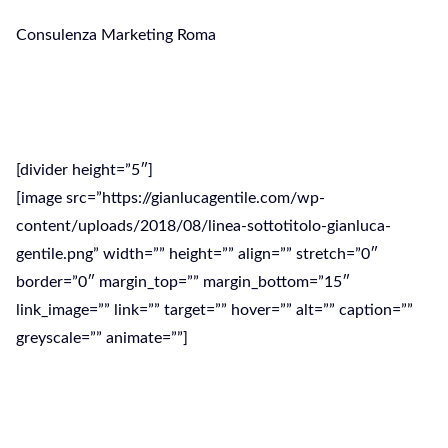
Consulenza Marketing Roma
Consulenza Marketing Roma
[divider height=”5″]
[image src=”https://gianlucagentile.com/wp-
content/uploads/2018/08/linea-sottotitolo-gianluca-
gentile.png” width=”” height=”” align=”” stretch=”0″
border=”0″ margin_top=”” margin_bottom=”15″
link_image=”” link=”” target=”” hover=”” alt=”” caption=””
greyscale=”” animate=””]
Una buona strategia di Marketing può
migliorare l’immagine e il fatturato della