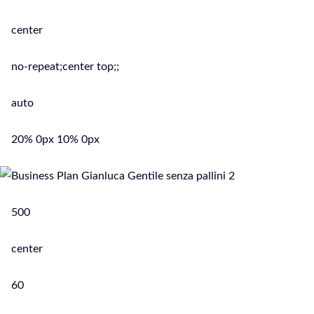
center
no-repeat;center top;;
auto
20% 0px 10% 0px
500
center
60