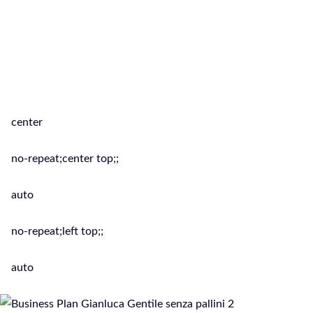
propria attività, pianificare una
comunicazione completa e costante e
soprattutto efficace per la vendita di
servizi o prodotti è la soluzione ideale
per la tua Azienda.
center
no-repeat;center top;;
auto
no-repeat;left top;;
auto