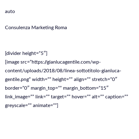
auto
Consulenza Marketing Roma
Consulenza Marketing Roma
[divider height=”5″]
[image src=”https://gianlucagentile.com/wp-
content/uploads/2018/08/linea-sottotitolo-gianluca-
gentile.png” width=”” height=”” align=”” stretch=”0″
border=”0″ margin_top=”” margin_bottom=”15″
link_image=”” link=”” target=”” hover=”” alt=”” caption=””
greyscale=”” animate=””]
Una buona strategia di Marketing può
migliorare l’immagine e il fatturato della