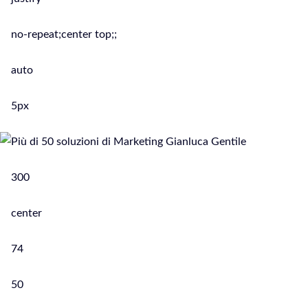
no-repeat;center top;;
auto
5px
300
center
74
50