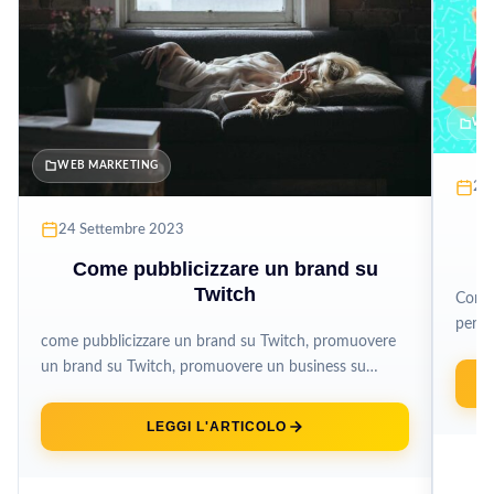
WE
WEB MARKETING
27
C
24 Settembre 2023
Come pubblicizzare un brand su
Twitch
Come e
per r
come pubblicizzare un brand su Twitch, promuovere
scong
un brand su Twitch, promuovere un business su
Twitch, come promuovere un business...
LEGGI L'ARTICOLO