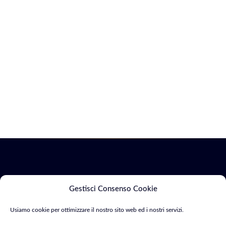
Servizi
Marketing
Gestisci Consenso Cookie
Usiamo cookie per ottimizzare il nostro sito web ed i nostri servizi.
Siti Web & E-
SEO &
Consulente Web
commerce
Indicizzazione