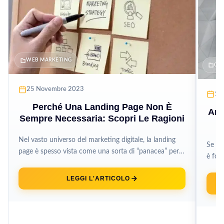
WEB MARKETING
CO
25 Novembre 2023
14
Perché Una Landing Page Non È
Ana
Sempre Necessaria: Scopri Le Ragioni
Nel vasto universo del marketing digitale, la landing
Se vu
page è spesso vista come una sorta di “panacea” per
è fon
aumentare conversioni...
adegu
LEGGI L'ARTICOLO