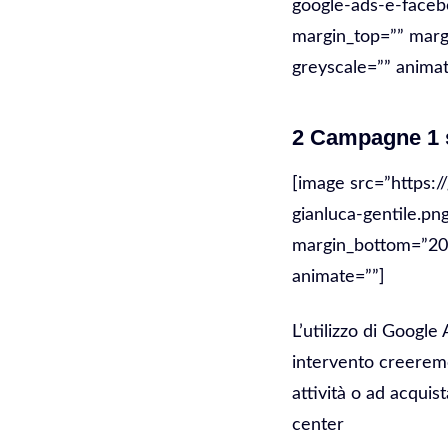
google-ads-e-faceb
margin_top=”” margi
greyscale=”” animat
2 Campagne 1 s
[image src=”https:/
gianluca-gentile.pn
margin_bottom=”20″ 
animate=””]
L’utilizzo di Googl
intervento creeremo
attività o ad acquist
center