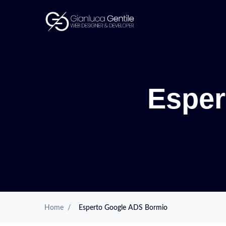
Esper
Home
/
Esperto Google ADS Bormio