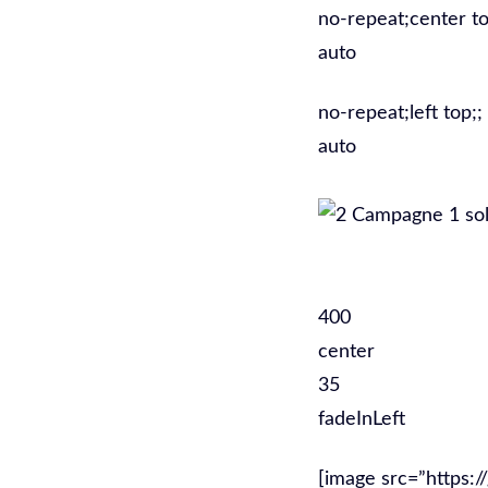
no-repeat;center to
auto
no-repeat;left top;;
auto
400
center
35
fadeInLeft
[image src=”https: