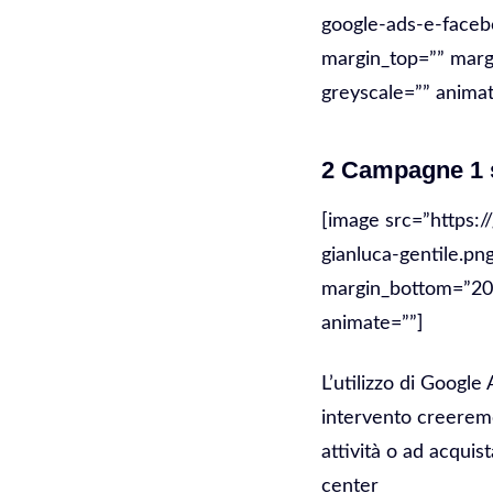
google-ads-e-faceb
margin_top=”” margi
greyscale=”” animat
2 Campagne 1 s
[image src=”https:/
gianluca-gentile.pn
margin_bottom=”20″ 
animate=””]
L’utilizzo di Googl
intervento creeremo
attività o ad acquist
center