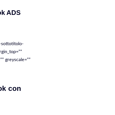
ok ADS
sottotitolo-
rgin_top=””
”” greyscale=””
ok con