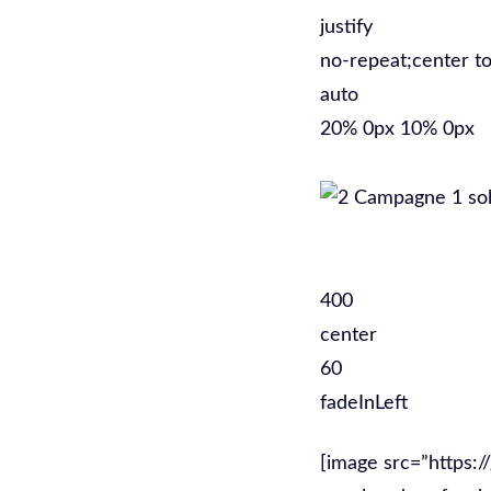
justify
no-repeat;center to
auto
20% 0px 10% 0px
400
center
60
fadeInLeft
[image src=”https: