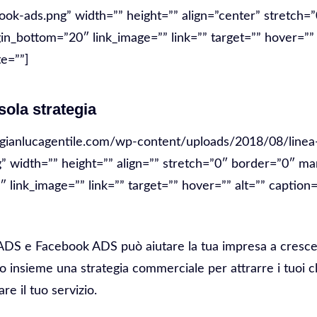
ook-ads.png” width=”” height=”” align=”center” stretch=
n_bottom=”20″ link_image=”” link=”” target=”” hover=”” 
e=””]
ola strategia
/gianlucagentile.com/wp-content/uploads/2018/08/linea-
g” width=”” height=”” align=”” stretch=”0″ border=”0″ ma
link_image=”” link=”” target=”” hover=”” alt=”” caption=
e ADS e Facebook ADS può aiutare la tua impresa a crescer
 insieme una strategia commerciale per attrarre i tuoi cli
are il tuo servizio.