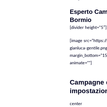
Esperto Ca
Bormio
[divider height=”5″]
[image src=”https:/
gianluca-gentile.pn
margin_bottom=”15″ 
animate=””]
Campagne d
impostazio
center