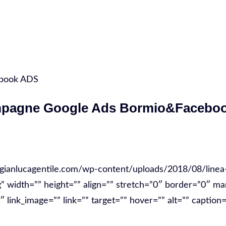
ebook ADS
mpagne Google Ads Bormio&Facebo
/gianlucagentile.com/wp-content/uploads/2018/08/linea-
g” width=”” height=”” align=”” stretch=”0″ border=”0″ ma
link_image=”” link=”” target=”” hover=”” alt=”” caption=