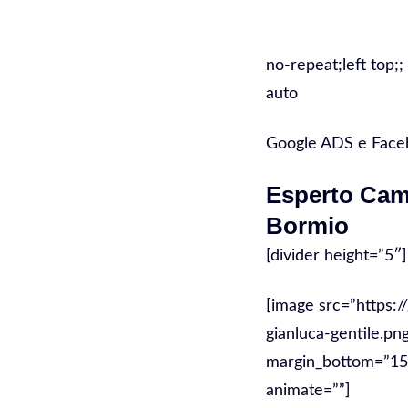
no-repeat;left top;;
auto
Google ADS e Fac
Esperto Ca
Bormio
[divider height=”5″]
[image src=”https:/
gianluca-gentile.pn
margin_bottom=”15″ 
animate=””]