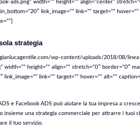
ook-ads.png” width=”” height=”” align=”center” stretch=
n_bottom=”20″ link_image=”” link=”” target=”” hover=”” 
e=””]
ola strategia
/gianlucagentile.com/wp-content/uploads/2018/08/linea-
g” width=”” height=”” align=”” stretch=”0″ border=”0″ ma
link_image=”” link=”” target=”” hover=”” alt=”” caption=
e ADS e Facebook ADS può aiutare la tua impresa a crescer
 insieme una strategia commerciale per attrarre i tuoi cli
are il tuo servizio.