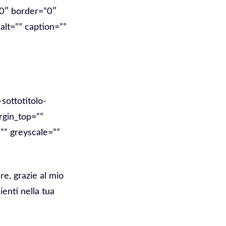
”0″ border=”0″
alt=”” caption=””
sottotitolo-
rgin_top=””
”” greyscale=””
e, grazie al mio
enti nella tua