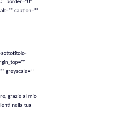
”0″ border=”0″
alt=”” caption=””
sottotitolo-
rgin_top=””
”” greyscale=””
e, grazie al mio
enti nella tua