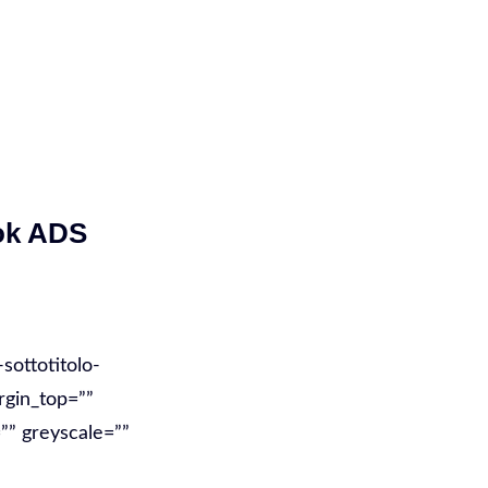
ok ADS
sottotitolo-
rgin_top=””
”” greyscale=””