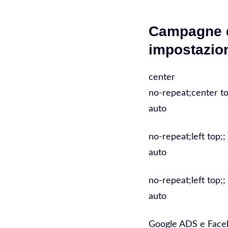
Campagne d
impostazio
center
no-repeat;center to
auto
no-repeat;left top;;
auto
no-repeat;left top;;
auto
Google ADS e Fac