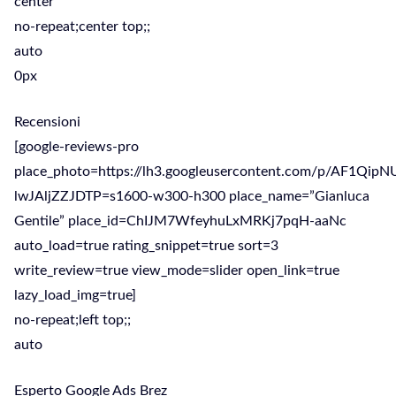
center
no-repeat;center top;;
auto
0px
Recensioni
[google-reviews-pro
place_photo=https://lh3.googleusercontent.com/p/AF1Qi
lwJAljZZJDTP=s1600-w300-h300 place_name=”Gianluca
Gentile” place_id=ChIJM7WfeyhuLxMRKj7pqH-aaNc
auto_load=true rating_snippet=true sort=3
write_review=true view_mode=slider open_link=true
lazy_load_img=true]
no-repeat;left top;;
auto
Esperto Google Ads Brez