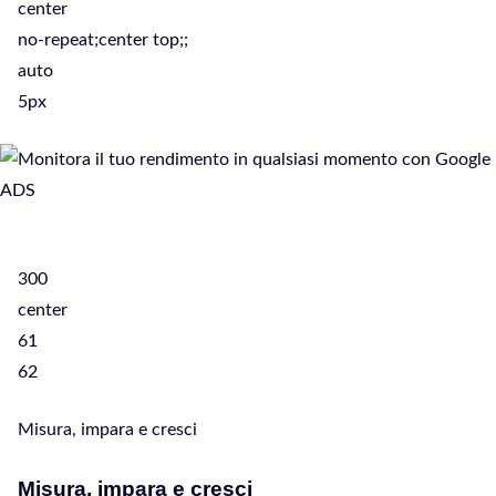
center
no-repeat;center top;;
auto
5px
300
center
61
62
Misura, impara e cresci
Misura, impara e cresci