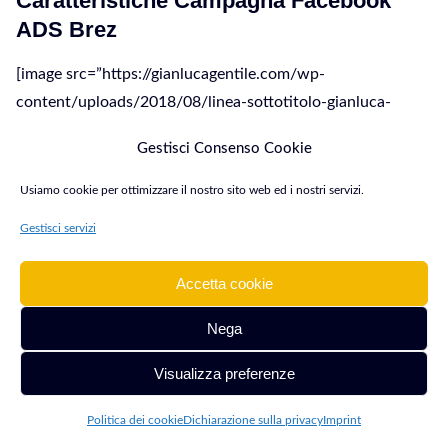
Caratteristiche Campagna Facebook
ADS Brez
[image src=”https://gianlucagentile.com/wp-
content/uploads/2018/08/linea-sottotitolo-gianluca-
gentile.png” width=”” height=”” align=”” stretch=”0″
Gestisci Consenso Cookie
border=”0″ margin_top=”” margin_bottom=”15″
link_image=”” link=”” target=”” hover=”” alt=”” caption=””
Usiamo cookie per ottimizzare il nostro sito web ed i nostri servizi.
greyscale=”” animate=””]
Gestisci servizi
center
no-repeat;center top;;
Accetta cookie
auto
0px
Nega
Visualizza preferenze
Politica dei cookie
Dichiarazione sulla privacy
Imprint