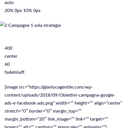
auto
20% 0px 10% 0px
400
center
60
fadeInLeft
[image src=”https://gianlucagentile.com/wp-
content/uploads/2018/09/Obiettivi-campagna-google-
ads-e-facebook-ads.png” width=”” height=”” align=”center”
stretch=”0″ border=”0″ margin_top=””
margin_bottom=”20″ link_image=”” link=”” target=””
hover=”” alt=”” caption=”” greyscale=”” animate=””]