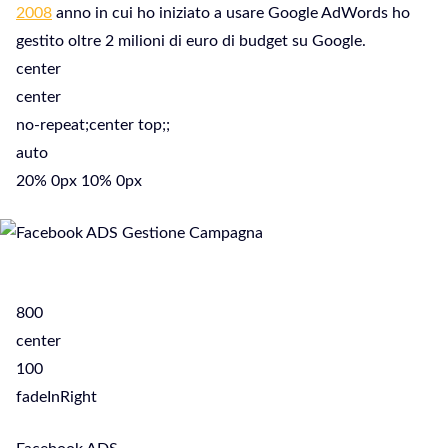
2008
anno in cui ho iniziato a usare Google AdWords ho
gestito oltre 2 milioni di euro di budget su Google.
center
center
no-repeat;center top;;
auto
20% 0px 10% 0px
800
center
100
fadeInRight