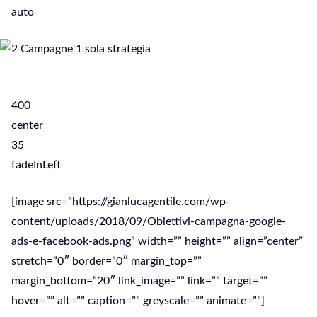
auto
400
center
35
fadeInLeft
[image src=”https://gianlucagentile.com/wp-
content/uploads/2018/09/Obiettivi-campagna-google-
ads-e-facebook-ads.png” width=”” height=”” align=”center”
stretch=”0″ border=”0″ margin_top=””
margin_bottom=”20″ link_image=”” link=”” target=””
hover=”” alt=”” caption=”” greyscale=”” animate=””]