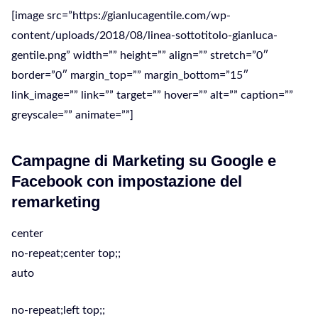
[image src=”https://gianlucagentile.com/wp-
content/uploads/2018/08/linea-sottotitolo-gianluca-
gentile.png” width=”” height=”” align=”” stretch=”0″
border=”0″ margin_top=”” margin_bottom=”15″
link_image=”” link=”” target=”” hover=”” alt=”” caption=””
greyscale=”” animate=””]
Campagne di Marketing su Google e
Facebook con impostazione del
remarketing
center
no-repeat;center top;;
auto
no-repeat;left top;;