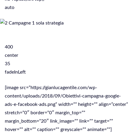
auto
400
center
35
fadeInLeft
[image src=”https://gianlucagentile.com/wp-
content/uploads/2018/09/Obiettivi-campagna-google-
ads-e-facebook-ads.png” width=”” height=”” align=”center”
stretch=”0″ border=”0″ margin_top=””
margin_bottom=”20″ link_image=”” link=”” target=””
hover=”” alt=”” caption=”” greyscale=”” animate=””]