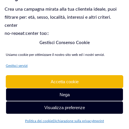
Crea una campagna mirata alla tua clientela ideale, puoi
filtrare per: età, sesso, località, interessi e altri criteri.
center
no-repeat;center top;;
auto
Gestisci Consenso Cookie
5px
Usiamo cookie per ottimizzare il nostro sito web ed i nostri servizi.
Caratteristiche Esperto Facebook ADS Savona
Gestisci servizi
Accetta cookie
Caratteristiche Campagna Facebook
ADS Savona
Nega
[image src=”https://gianlucagentile.com/wp-
Visualizza preferenze
content/uploads/2018/08/linea-sottotitolo-gianluca-
gentile.png” width=”” height=”” align=”” stretch=”0″
Politica dei cookie
Dichiarazione sulla privacy
Imprint
border=”0″ margin_top=”” margin_bottom=”15″