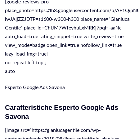
[google-reviews-pro
place_photo=https://lh3.googleusercontent.com/p/AF1Qi
lwJAljZZJDTP=s1600-w300-h300 place_name=”Gianluca
Gentile” place_id=ChIJM7WfeyhuLxMRKj7pqH-aaNc
auto_load=true rating_snippet=true write_review=true
view_mode=badge open_link=true nofollow_link=true
lazy_load_img=true]
no-repeat;left top;;
auto
Esperto Google Ads Savona
Caratteristiche Esperto Google Ads
Savona
[image src=”https://gianlucagentile.com/wp-