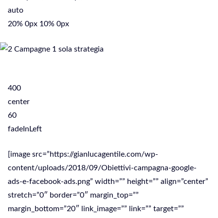
auto
20% 0px 10% 0px
400
center
60
fadeInLeft
[image src=”https://gianlucagentile.com/wp-
content/uploads/2018/09/Obiettivi-campagna-google-
ads-e-facebook-ads.png” width=”” height=”” align=”center”
stretch=”0″ border=”0″ margin_top=””
margin_bottom=”20″ link_image=”” link=”” target=””