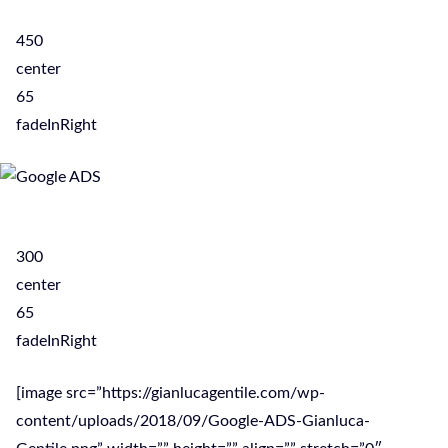
450
center
65
fadeInRight
300
center
65
fadeInRight
[image src=”https://gianlucagentile.com/wp-
content/uploads/2018/09/Google-ADS-Gianluca-