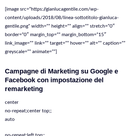
[image src=”https://gianlucagentile.com/wp-
content/uploads/2018/08/linea-sottotitolo-gianluca-
gentile.png” width=”” height=”” align=”” stretch=”0″
border=”0″ margin_top=”” margin_bottom=”15″
link_image=”” link=”” target=”” hover=”” alt=”” caption=””
greyscale=”” animate=””]
Campagne di Marketing su Google e
Facebook con impostazione del
remarketing
center
no-repeat;center top;;
auto
no-repeat;left top;;