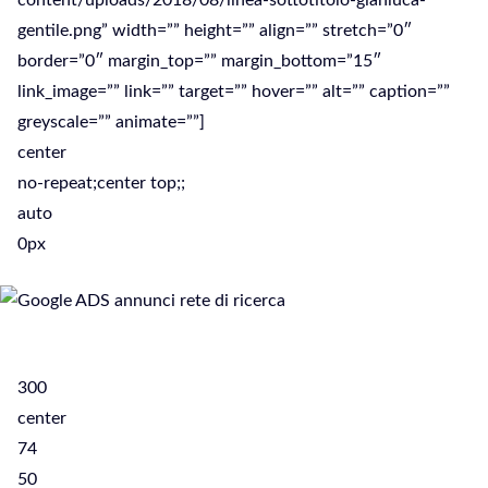
content/uploads/2018/08/linea-sottotitolo-gianluca-
gentile.png” width=”” height=”” align=”” stretch=”0″
border=”0″ margin_top=”” margin_bottom=”15″
link_image=”” link=”” target=”” hover=”” alt=”” caption=””
greyscale=”” animate=””]
center
no-repeat;center top;;
auto
0px
300
center
74
50