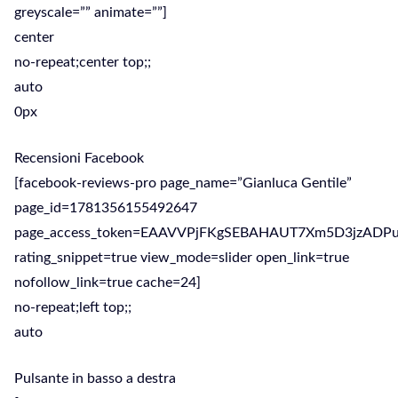
greyscale=”” animate=””]
center
no-repeat;center top;;
auto
0px
Recensioni Facebook
[facebook-reviews-pro page_name=”Gianluca Gentile”
page_id=1781356155492647
page_access_token=EAAVVPjFKgSEBAHAUT7Xm5D3jz
rating_snippet=true view_mode=slider open_link=true
nofollow_link=true cache=24]
no-repeat;left top;;
auto
Pulsante in basso a destra