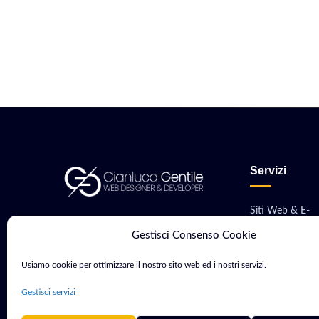
Servizi
Siti Web & E-
Consulente Web Marketing e
commerce
Gestisci Consenso Cookie
Sviluppatore con oltre 15 anni di
Sviluppo App M
esperienza. Aiuto aziende e
Usiamo cookie per ottimizzare il nostro sito web ed i nostri servizi.
professionisti a crescere nel
Software & Gest
Gestisci servizi
mondo digitale.
Hosting, VPS &