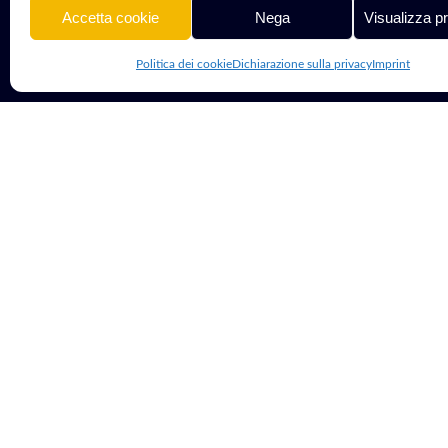
Accetta cookie
Nega
Visualizza p
Politica dei cookie
Dichiarazione sulla privacy
Imprint
© 2013 - 2026 G Tech Group S.R.L.S. | Capitale Sociale 1