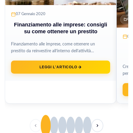
07 Gennaio 2020
CO
Finanziamento alle imprese: consigli
su come ottenere un prestito
01 
Finanziamento alle imprese, come ottenere un
C
prestito da reinvestire all’interno dell’attività
imprenditoriale e apportare le migliorie necessarie al
proprio business....
Crear
LEGGI L'ARTICOLO
per d
brand 