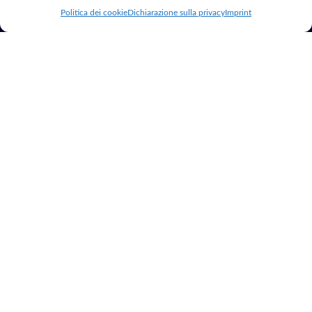
Server
mondo digitale.
Politica dei cookie
Dichiarazione sulla privacy
Imprint
Risorse
Altro
Blog
Riparazione PC
Chi Sono
Siti Web per
Hotel
Contatti
Consulenza
Google Ad Grants
Marketing
Registrazione
Domini