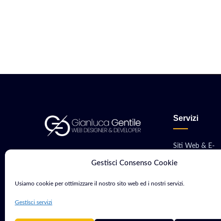
Servizi
Siti Web & E-
Consulente Web Marketing e
commerce
Gestisci Consenso Cookie
Sviluppatore con oltre 15 anni di
Sviluppo App M
esperienza. Aiuto aziende e
Usiamo cookie per ottimizzare il nostro sito web ed i nostri servizi.
professionisti a crescere nel
Software & Gest
Gestisci servizi
mondo digitale.
Hosting, VPS &