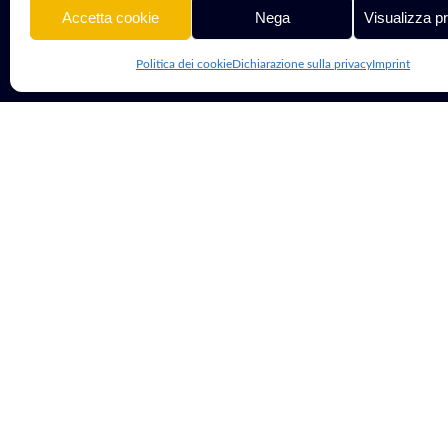
Accetta cookie
Nega
Visualizza p
Politica dei cookie
Dichiarazione sulla privacy
Imprint
© 2013 - 2026 G Tech Group S.R.L.S. | Capitale Sociale 1