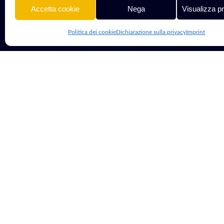
Accetta cookie
Nega
Visualizza p
Politica dei cookie
Dichiarazione sulla privacy
Imprint
© 2013 - 2026 G Tech Group S.R.L.S. | Capitale Sociale 1