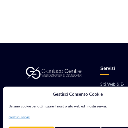
Servizi
Siti Web & E-
Consulente Web Marketing e
commerce
Gestisci Consenso Cookie
Sviluppatore con oltre 15 anni di
Sviluppo App M
esperienza. Aiuto aziende e
Usiamo cookie per ottimizzare il nostro sito web ed i nostri servizi.
professionisti a crescere nel
Software & Gest
Gestisci servizi
mondo digitale.
Hosting, VPS &