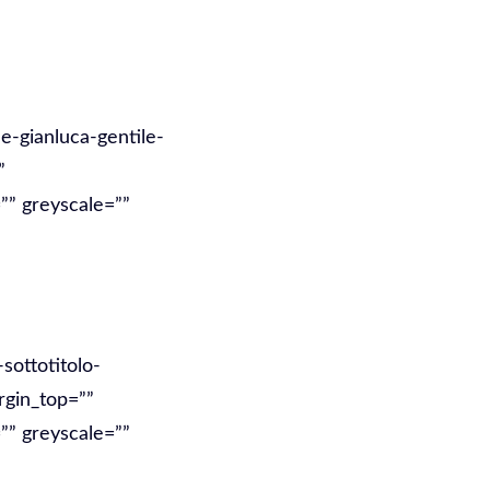
e-gianluca-gentile-
”
”” greyscale=””
sottotitolo-
rgin_top=””
”” greyscale=””