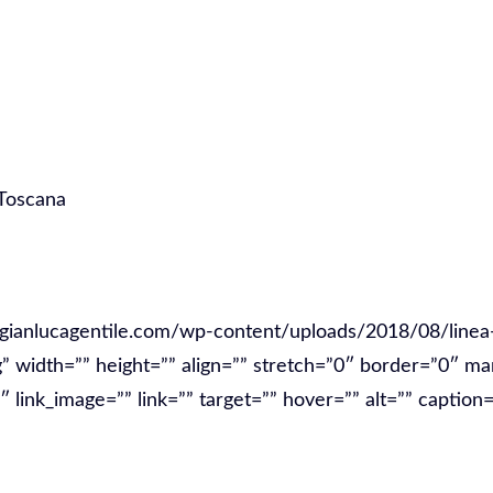
 Toscana
one SEO Toscana
/gianlucagentile.com/wp-content/uploads/2018/08/linea-
g” width=”” height=”” align=”” stretch=”0″ border=”0″ ma
link_image=”” link=”” target=”” hover=”” alt=”” caption=