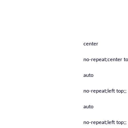
Aumenta il 
diventa pri
SEO Tosca
center
no-repeat;center to
auto
no-repeat;left top;;
auto
no-repeat;left top;;