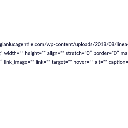
one SEO Toscana
/gianlucagentile.com/wp-content/uploads/2018/08/linea-
g” width=”” height=”” align=”” stretch=”0″ border=”0″ ma
link_image=”” link=”” target=”” hover=”” alt=”” caption=
posizionamento SEO per la tua att
mo sui motori di ricerca grazie
ind
na