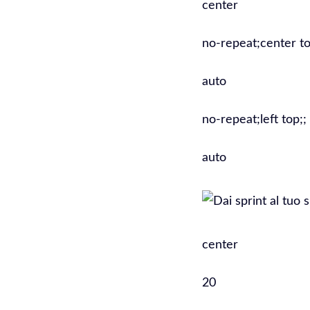
center
no-repeat;center to
auto
no-repeat;left top;;
auto
center
20