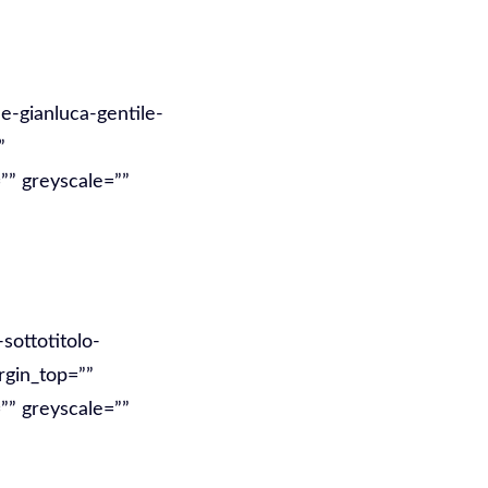
e-gianluca-gentile-
”
”” greyscale=””
sottotitolo-
rgin_top=””
”” greyscale=””