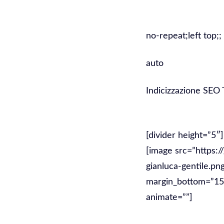
no-repeat;left top;;
auto
Indicizzazione SEO
Indicizzazi
[divider height=”5″]
[image src=”https:/
gianluca-gentile.pn
margin_bottom=”15″ 
animate=””]