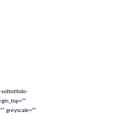
sottotitolo-
rgin_top=””
”” greyscale=””