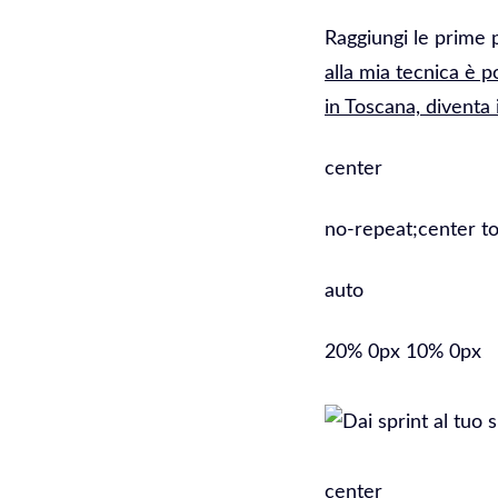
Raggiungi le prime p
alla mia tecnica è p
in Toscana, diventa 
center
no-repeat;center to
auto
20% 0px 10% 0px
center