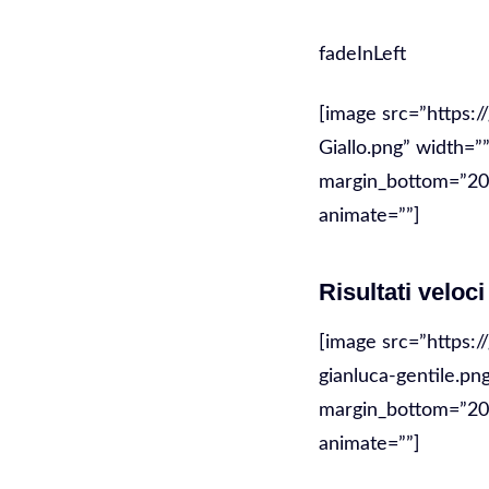
fadeInLeft
[image src=”https:
Giallo.png” width=”
margin_bottom=”20″ 
animate=””]
Risultati veloci
[image src=”https:/
gianluca-gentile.pn
margin_bottom=”20″ 
animate=””]