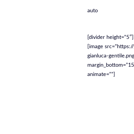
auto
Indicizzazi
[divider height=”5″]
[image src=”https:/
gianluca-gentile.pn
margin_bottom=”15″ 
animate=””]
Aumenta il 
diventa pri
SEO Tosca