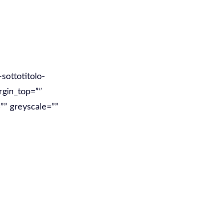
sottotitolo-
rgin_top=””
”” greyscale=””
ività e
icizzazione