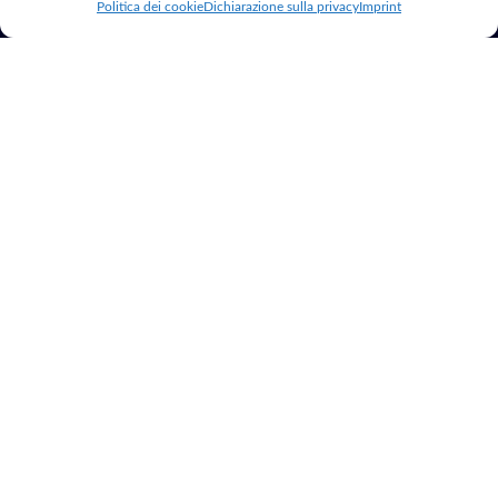
Politica dei cookie
Dichiarazione sulla privacy
Imprint
Risorse
Altro
Blog
Riparazione PC
Chi Sono
Siti Web per
Hotel
Contatti
Consulenza
Google Ad Grants
Marketing
Registrazione
Domini