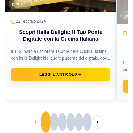
NOTIZIE
AI
22 Febbraio 2024
Scopri Italia Delight: Il Tuo Ponte
10
Digitale con la Cucina Italiana
E
Il Tuo Invito a Esplorare il Cuore della Cucina Italiana
con Italia Delight Nel cuore pulsante del digitale, dove
L’EU 
ogni...
mondo
LEGGI L'ARTICOLO
attra