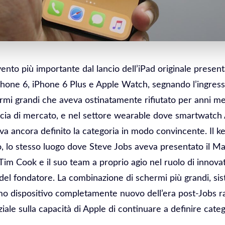
vento più importante dal lancio dell’iPad originale presen
one 6, iPhone 6 Plus e Apple Watch, segnando l’ingresso
hermi grandi che aveva ostinatamente rifiutato per anni 
cia di mercato, e nel settore wearable dove smartwatch
a ancora definito la categoria in modo convincente. Il ke
, lo stesso luogo dove Steve Jobs aveva presentato il Ma
Tim Cook e il suo team a proprio agio nel ruolo di innova
à del fondatore. La combinazione di schermi più grandi, s
imo dispositivo completamente nuovo dell’era post-Jobs 
le sulla capacità di Apple di continuare a definire categ