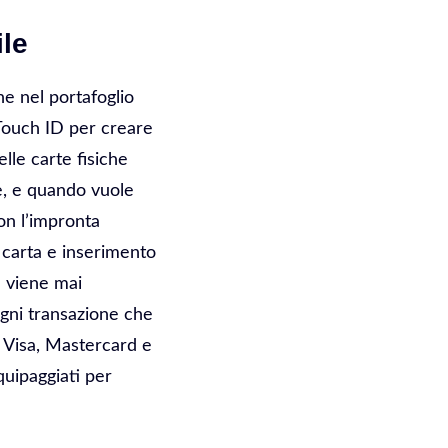
ile
e nel portafoglio
 Touch ID per creare
le carte fisiche
e, e quando vuole
on l’impronta
 carta e inserimento
n viene mai
ogni transazione che
n Visa, Mastercard e
quipaggiati per