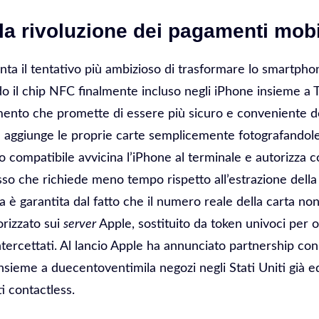
la rivoluzione dei pagamenti mob
ta il tentativo più ambizioso di trasformare lo smartphon
ndo il chip NFC finalmente incluso negli iPhone insieme a
ento che promette di essere più sicuro e conveniente del
nte aggiunge le proprie carte semplicemente fotografandol
o compatibile avvicina l’iPhone al terminale e autorizza c
esso che richiede meno tempo rispetto all’estrazione della
a è garantita dal fatto che il numero reale della carta no
rizzato sui
server
Apple, sostituito da token univoci per 
 intercettati. Al lancio Apple ha annunciato partnership co
sieme a duecentoventimila negozi negli Stati Uniti già e
 contactless.