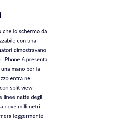
i
o che lo schermo da
zzabile con una
matori dimostravano
b. iPhone 6 presenta
on una mano per la
ezzo entra nel
con split view
e linee nette degli
a nove millimetri
 camera leggermente