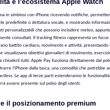
lità e l’ecosistema Apple Watch
a in simbiosi con iPhone ricevendo notifiche, permette
te predefinite o dettatura vocale, e mostrando informazi
nti personalizzabili che possono includere meteo, appunta
mente consultati. Il tracking fitness rappresenta un focus
ano battito cardiaco, movimento e attività, presentando i
he visualizzano obiettivi giornalieri di movimento, esercizi
a chiuderli tutti. Apple Pay funziona direttamente dal p
rarre l’iPhone dalla tasca, una comodità che potrebbe a
ctless. Le app di terze parti estenderanno le funzionalit
rrà essere presente sul polso degli utenti.
 e il posizionamento premium