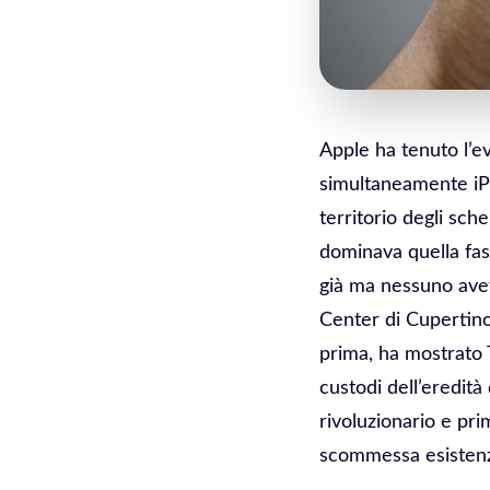
Apple ha tenuto l’e
simultaneamente iPh
territorio degli sc
dominava quella fas
già ma nessuno avev
Center di Cupertino
prima, ha mostrato 
custodi dell’eredit
rivoluzionario e pr
scommessa esistenzia