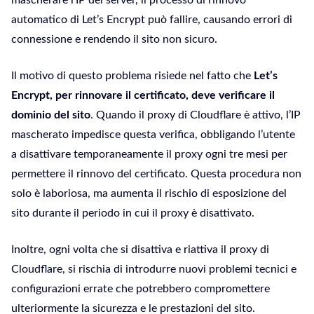
automatico di Let’s Encrypt può fallire, causando errori di
connessione e rendendo il sito non sicuro.
Il motivo di questo problema risiede nel fatto che
Let’s
Encrypt, per rinnovare il certificato, deve verificare il
dominio del sito
. Quando il proxy di Cloudflare è attivo, l’IP
mascherato impedisce questa verifica, obbligando l’utente
a disattivare temporaneamente il proxy ogni tre mesi per
permettere il rinnovo del certificato. Questa procedura non
solo è laboriosa, ma aumenta il rischio di esposizione del
sito durante il periodo in cui il proxy è disattivato.
Inoltre, ogni volta che si disattiva e riattiva il proxy di
Cloudflare, si rischia di introdurre nuovi problemi tecnici e
configurazioni errate che potrebbero compromettere
ulteriormente la sicurezza e le prestazioni del sito.