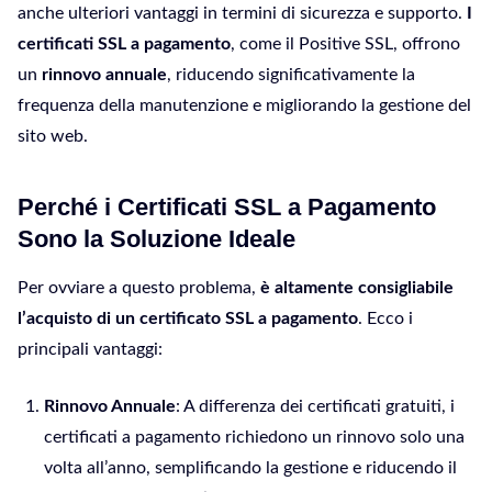
anche ulteriori vantaggi in termini di sicurezza e supporto.
I
certificati SSL a pagamento
, come il Positive SSL, offrono
un
rinnovo annuale
, riducendo significativamente la
frequenza della manutenzione e migliorando la gestione del
sito web.
Perché i Certificati SSL a Pagamento
Sono la Soluzione Ideale
Per ovviare a questo problema,
è altamente consigliabile
l’acquisto di un certificato SSL a pagamento
. Ecco i
principali vantaggi:
Rinnovo Annuale
: A differenza dei certificati gratuiti, i
certificati a pagamento richiedono un rinnovo solo una
volta all’anno, semplificando la gestione e riducendo il