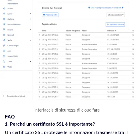
interfaccia di sicurezza di cloudlfare
FAQ
1. Perché un certificato SSL è importante?
Un certificato SSL protegge le informazioni trasmesse tra il