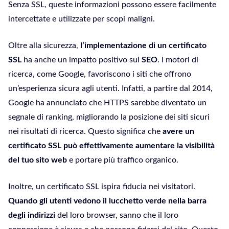
Senza SSL, queste informazioni possono essere facilmente
intercettate e utilizzate per scopi maligni.
Oltre alla sicurezza,
l’implementazione di un certificato
SSL
ha anche un impatto positivo sul
SEO
. I motori di
ricerca, come Google, favoriscono i siti che offrono
un’esperienza sicura agli utenti. Infatti, a partire dal 2014,
Google ha annunciato che HTTPS sarebbe diventato un
segnale di ranking, migliorando la posizione dei siti sicuri
nei risultati di ricerca. Questo significa che
avere un
certificato SSL può effettivamente aumentare la visibilità
del tuo sito web
e portare più traffico organico.
Inoltre, un certificato SSL ispira fiducia nei visitatori.
Quando gli utenti vedono il lucchetto verde nella barra
degli indirizzi
del loro browser, sanno che il loro