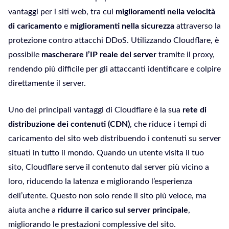
vantaggi per i siti web, tra cui
miglioramenti nella velocità
di caricamento
e
miglioramenti nella sicurezza
attraverso la
protezione contro attacchi DDoS. Utilizzando Cloudflare, è
possibile
mascherare l’IP reale del server
tramite il proxy,
rendendo più difficile per gli attaccanti identificare e colpire
direttamente il server.
Uno dei principali vantaggi di Cloudflare è la sua
rete di
distribuzione dei contenuti (CDN)
, che riduce i tempi di
caricamento del sito web distribuendo i contenuti su server
situati in tutto il mondo. Quando un utente visita il tuo
sito, Cloudflare serve il contenuto dal server più vicino a
loro, riducendo la latenza e migliorando l’esperienza
dell’utente. Questo non solo rende il sito più veloce, ma
aiuta anche a
ridurre il carico sul server principale
,
migliorando le prestazioni complessive del sito.