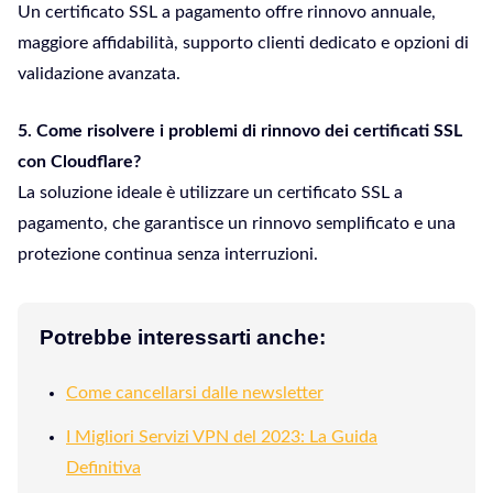
Un certificato SSL a pagamento offre rinnovo annuale,
maggiore affidabilità, supporto clienti dedicato e opzioni di
validazione avanzata.
5. Come risolvere i problemi di rinnovo dei certificati SSL
con Cloudflare?
La soluzione ideale è utilizzare un certificato SSL a
pagamento, che garantisce un rinnovo semplificato e una
protezione continua senza interruzioni.
Potrebbe interessarti anche:
Come cancellarsi dalle newsletter
I Migliori Servizi VPN del 2023: La Guida
Definitiva