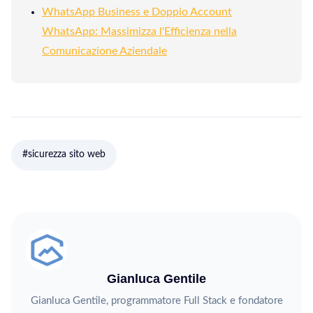
WhatsApp Business e Doppio Account
WhatsApp: Massimizza l'Efficienza nella
Comunicazione Aziendale
#sicurezza sito web
Gianluca Gentile
Gianluca Gentile, programmatore Full Stack e fondatore