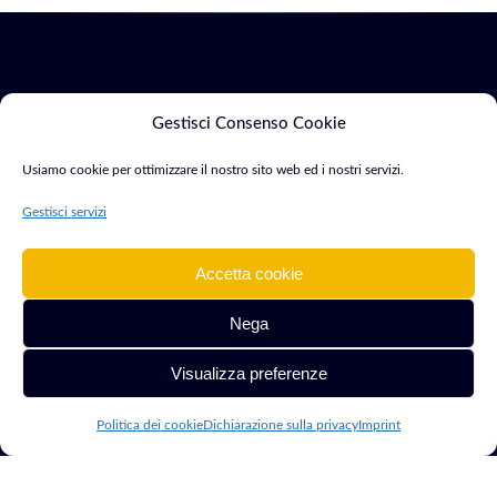
Servizi
Marketing
Gestisci Consenso Cookie
Usiamo cookie per ottimizzare il nostro sito web ed i nostri servizi.
Siti Web & E-
SEO &
Consulente Web
commerce
Indicizzazione
Gestisci servizi
Marketing e
Sviluppo App
Google Ads
Sviluppatore con
Mobile
Accetta cookie
oltre 15 anni di
Cyber Security
esperienza. Aiuto
Software &
Nega
Intelligenza
aziende e
Gestionali
Artificiale
professionisti a
Visualizza preferenze
Hosting, VPS &
crescere nel
Server
mondo digitale.
Politica dei cookie
Dichiarazione sulla privacy
Imprint