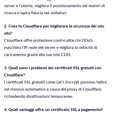
server e l’utente, migliora il posizionamento nei motori di
ricerca e ispira fiducia nei visitatori.
2. Cosa fa Cloudflare per migliorare la sicurezza del mio
sito?
Cloudflare offre protezione contro attacchi DDoS,
maschera l’IP reale del server e migliora la velocità di
caricamento grazie alla sua rete CDN.
3. Quali sono i problemi dei certificati SSL gratuiti con
Cloudflare?
I certificati SSL gratuiti come Let’s Encrypt possono fallire
nel rinnovo automatico a causa del proxy di Cloudflare,
richiedendo disattivazioni temporanee.
4. Quali vantaggi offre un certificato SSL a pagamento?