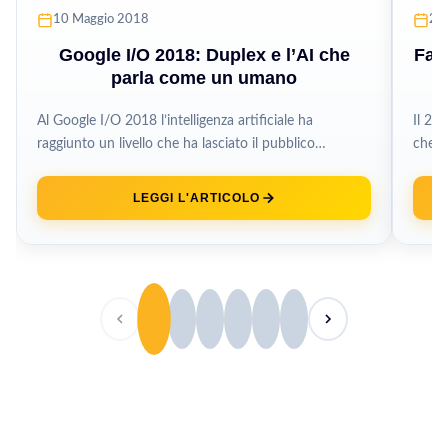
10 Maggio 2018
29
Google I/O 2018: Duplex e l’AI che
Fac
parla come un umano
Al Google I/O 2018 l’intelligenza artificiale ha
Il 28
raggiunto un livello che ha lasciato il pubblico
che F
presente a bocca aperta e...
Platfo
LEGGI L'ARTICOLO