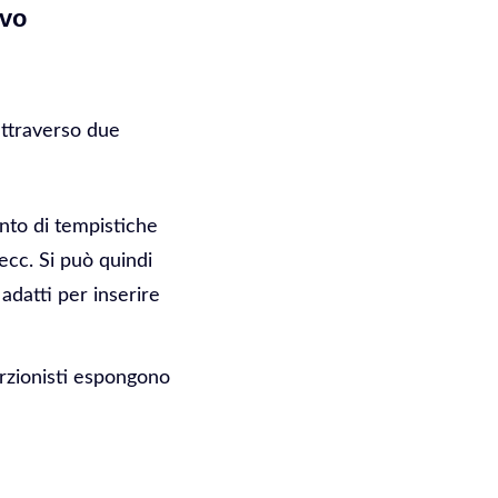
ivo
attraverso due
onto di tempistiche
ecc. Si può quindi
adatti per inserire
serzionisti espongono