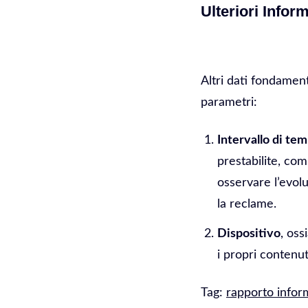
Ulteriori Infor
Altri dati fondamen
parametri:
Intervallo di te
prestabilite, co
osservare l’evol
la reclame.
Dispositivo
, oss
i propri contenuti
Tag:
rapporto inform