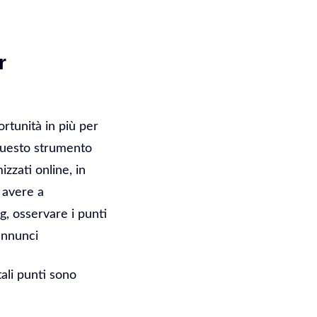
r
rtunità in più per
. Questo strumento
zzati online, in
 avere a
g, osservare i punti
 annunci
tali punti sono