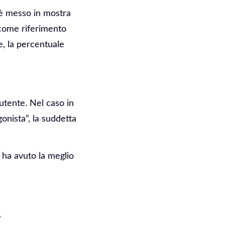
i è messo in mostra
o come riferimento
e, la percentuale
utente. Nel caso in
onista”, la suddetta
r ha avuto la meglio
.