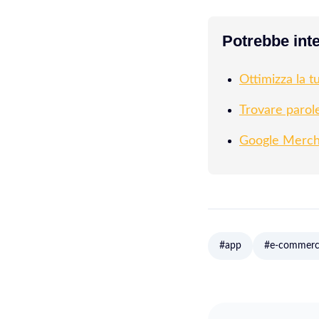
Potrebbe inte
Ottimizza la 
Trovare parol
Google Mercha
#app
#e-commer