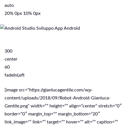
auto
20% 0px 10% 0px
300
center
60
fadeInLeft
[image src=”https://gianlucagentile.com/wp-
content/uploads/2018/09/Robot-Android-Gianluca-
Gentile.png” width=”” height=”” align=”center” stretch=”0″
border=”0″ margin_top=”” margin_bottom=”20″
link_image=”” link=”” target=”” hover=”” alt=”” caption=””