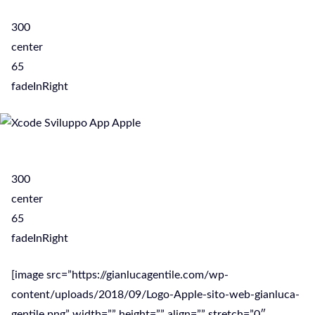
300
center
65
fadeInRight
300
center
65
fadeInRight
[image src=”https://gianlucagentile.com/wp-
content/uploads/2018/09/Logo-Apple-sito-web-gianluca-
gentile.png” width=”” height=”” align=”” stretch=”0″