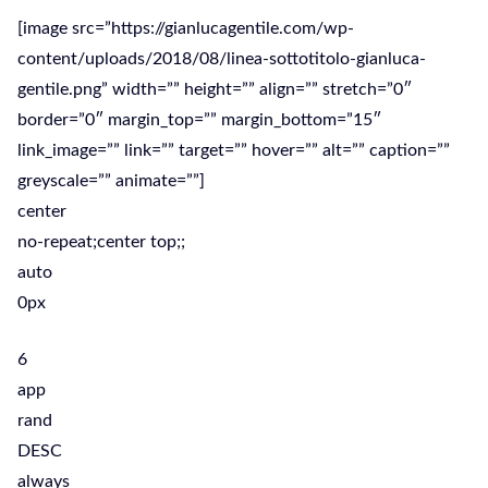
[image src=”https://gianlucagentile.com/wp-
content/uploads/2018/08/linea-sottotitolo-gianluca-
gentile.png” width=”” height=”” align=”” stretch=”0″
border=”0″ margin_top=”” margin_bottom=”15″
link_image=”” link=”” target=”” hover=”” alt=”” caption=””
greyscale=”” animate=””]
center
no-repeat;center top;;
auto
0px
6
app
rand
DESC
always