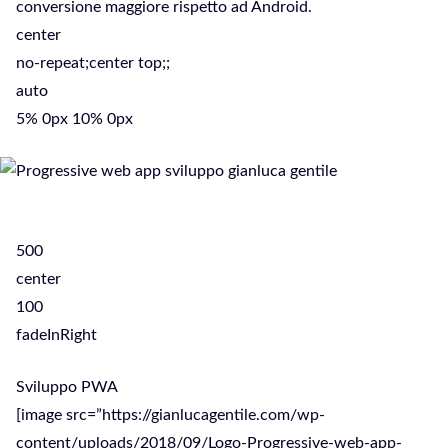
conversione maggiore rispetto ad Android.
center
no-repeat;center top;;
auto
5% 0px 10% 0px
500
center
100
fadeInRight
Sviluppo PWA
[image src=”https://gianlucagentile.com/wp-
content/uploads/2018/09/Logo-Progressive-web-app-