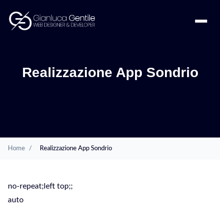
Realizzazione App Sondrio
Home
/
Realizzazione App Sondrio
no-repeat;left top;;
auto