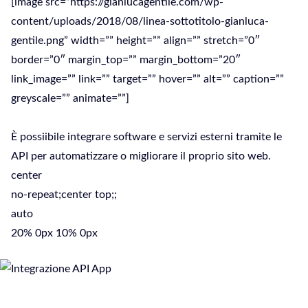
[image src=”https://gianlucagentile.com/wp-
content/uploads/2018/08/linea-sottotitolo-gianluca-
gentile.png” width=”” height=”” align=”” stretch=”0″
border=”0″ margin_top=”” margin_bottom=”20″
link_image=”” link=”” target=”” hover=”” alt=”” caption=””
greyscale=”” animate=””]
È possiibile integrare software e servizi esterni tramite le
API per automatizzare o migliorare il proprio sito web.
center
no-repeat;center top;;
auto
20% 0px 10% 0px