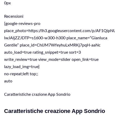
0px
Recensioni
[google-reviews-pro
place_photo=https://lh3.googleusercontent.com/p/AF1Qi
lwJAljZZJDTP=s1600-w300-h300 place_name=”Gianluca
Gentile” place_id=ChIJM7WfeyhuLxMRKj7pqH-aaNc
auto_load=true rating_snippet=true sort=3
write_review=true view_mode=slider open_link=true
lazy_load_img=true]
no-repeat;left top;;
auto
Caratteristiche crazione App Sondrio
Caratteristiche creazione App Sondrio