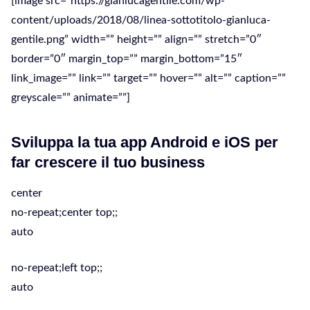
[image src=”https://gianlucagentile.com/wp-
content/uploads/2018/08/linea-sottotitolo-gianluca-
gentile.png” width=”” height=”” align=”” stretch=”0″
border=”0″ margin_top=”” margin_bottom=”15″
link_image=”” link=”” target=”” hover=”” alt=”” caption=””
greyscale=”” animate=””]
Sviluppa la tua app Android e iOS per
far crescere il tuo business
center
no-repeat;center top;;
auto
no-repeat;left top;;
auto