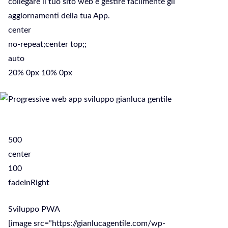
collegare il tuo sito web e gestire facilmente gli
aggiornamenti della tua App.
center
no-repeat;center top;;
auto
20% 0px 10% 0px
500
center
100
fadeInRight
Sviluppo PWA
[image src=”https://gianlucagentile.com/wp-