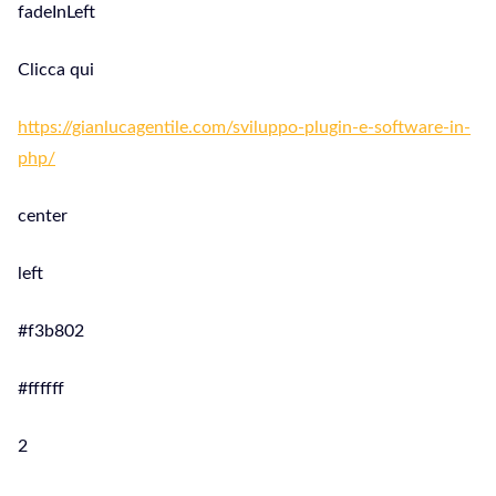
fadeInLeft
Clicca qui
https://gianlucagentile.com/sviluppo-plugin-e-software-in-
php/
center
left
#f3b802
#ffffff
2