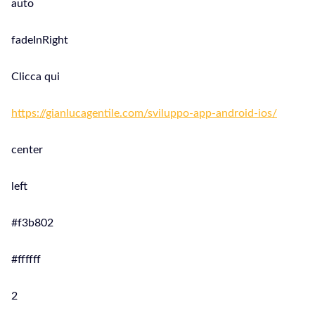
auto
fadeInRight
Clicca qui
https://gianlucagentile.com/sviluppo-app-android-ios/
center
left
#f3b802
#ffffff
2