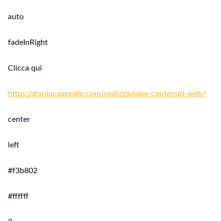
auto
fadeInRight
Clicca qui
https://gianlucagentile.com/realizzazione-contenuti-web/
center
left
#f3b802
#ffffff