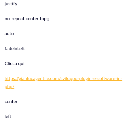
justify
no-repeat;center top;;
auto
fadeInLeft
Clicca qui
https://gianlucagentile.com/sviluppo-plugin-e-software-in-
php/
center
left