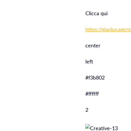
Clicca qui
https://gianlucagen
center
left
#f3b802
#ffffff
2