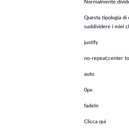
Normalmente divido 
Questa tipologia di 
suddividere i miei cl
justify
no-repeat;center to
auto
0px
fadeIn
Clicca qui