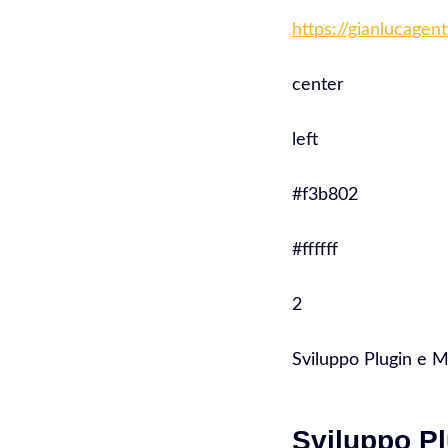
https://gianlucagen
center
left
#f3b802
#ffffff
2
Sviluppo Plugin e 
Sviluppo Pl