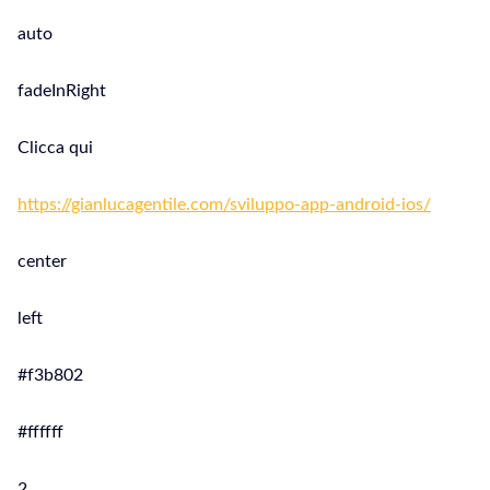
auto
fadeInRight
Clicca qui
https://gianlucagentile.com/sviluppo-app-android-ios/
center
left
#f3b802
#ffffff
2