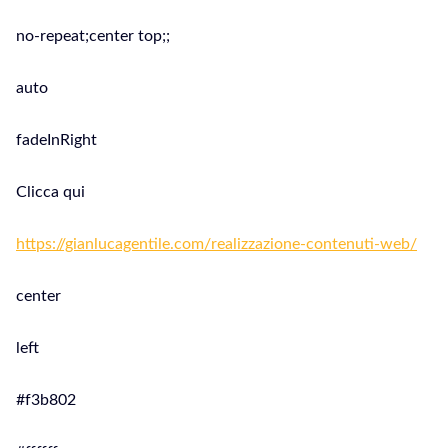
no-repeat;center top;;
auto
fadeInRight
Clicca qui
https://gianlucagentile.com/realizzazione-contenuti-web/
center
left
#f3b802