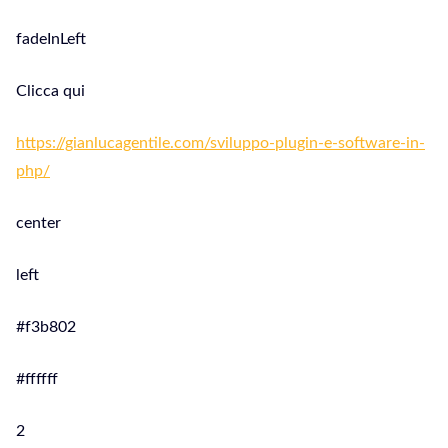
fadeInLeft
Clicca qui
https://gianlucagentile.com/sviluppo-plugin-e-software-in-
php/
center
left
#f3b802
#ffffff
2