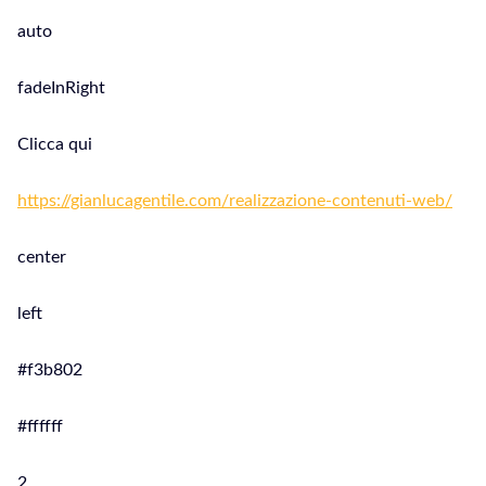
auto
fadeInRight
Clicca qui
https://gianlucagentile.com/realizzazione-contenuti-web/
center
left
#f3b802
#ffffff
2