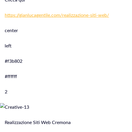
Clicca qui
https://gianlucagentile.com/realizzazione-siti-web/
center
left
#f3b802
#ffffff
2
Realizzazione Siti Web Cremona