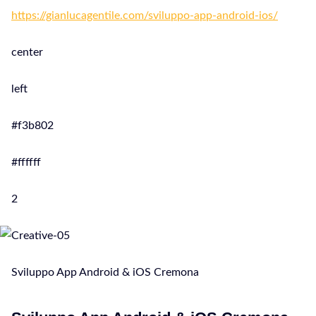
https://gianlucagentile.com/sviluppo-app-android-ios/
center
left
#f3b802
#ffffff
2
Sviluppo App Android & iOS Cremona