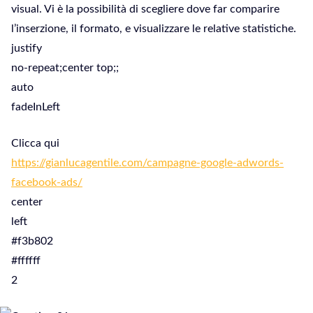
visual. Vi è la possibilità di scegliere dove far comparire
l’inserzione, il formato, e visualizzare le relative statistiche.
justify
no-repeat;center top;;
auto
fadeInLeft
Clicca qui
https://gianlucagentile.com/campagne-google-adwords-
facebook-ads/
center
left
#f3b802
#ffffff
2