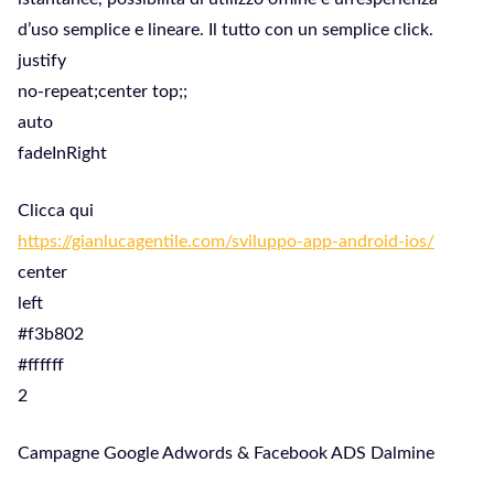
d’uso semplice e lineare. Il tutto con un semplice click.
justify
no-repeat;center top;;
auto
fadeInRight
Clicca qui
https://gianlucagentile.com/sviluppo-app-android-ios/
center
left
#f3b802
#ffffff
2
Campagne Google Adwords & Facebook ADS Dalmine