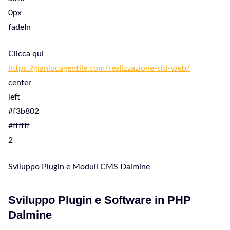
0px
fadeIn
Clicca qui
https://gianlucagentile.com/realizzazione-siti-web/
center
left
#f3b802
#ffffff
2
Sviluppo Plugin e Moduli CMS Dalmine
Sviluppo Plugin e Software in PHP
Dalmine