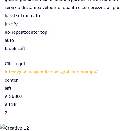
servizio di stampa veloce, di qualità e con prezzi tra i più
bassi sul mercato.
justify
no-repeat;center top;;
auto
fadeInLeft
Clicca qui
https://gianlucagentile.com/grafica-e-stampa/
center
left
#f3b802
#ffffff
2