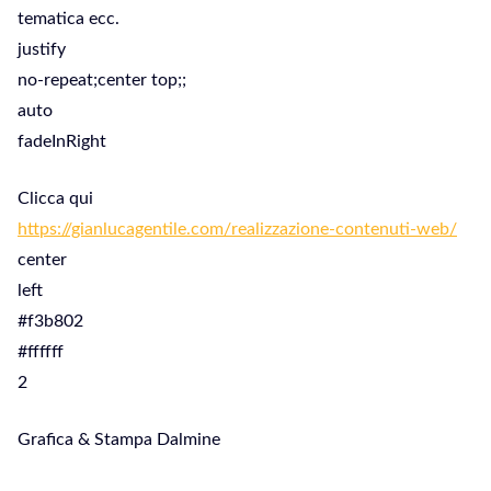
tematica ecc.
justify
no-repeat;center top;;
auto
fadeInRight
Clicca qui
https://gianlucagentile.com/realizzazione-contenuti-web/
center
left
#f3b802
#ffffff
2
Grafica & Stampa Dalmine