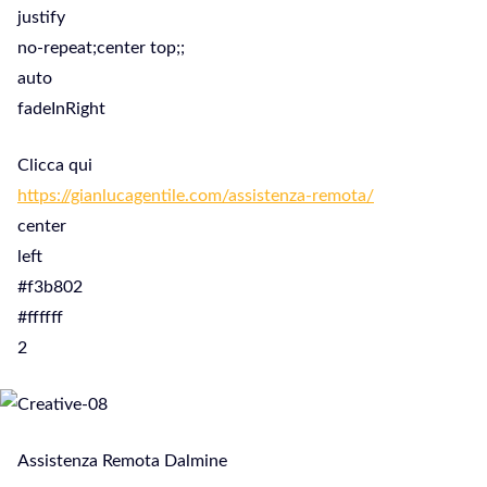
justify
no-repeat;center top;;
auto
fadeInRight
Clicca qui
https://gianlucagentile.com/assistenza-remota/
center
left
#f3b802
#ffffff
2
Assistenza Remota Dalmine