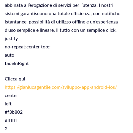
abbinata all’erogazione di servizi per l’utenza. I nostri
sistemi garantiscono una totale efficienza, con notifiche
istantanee, possibilità di utilizzo offline e un’esperienza
d’uso semplice e lineare. Il tutto con un semplice click.
justify
no-repeat;center top;;
auto
fadeInRight
Clicca qui
https://gianlucagentile.com/sviluppo-app-android-ios/
center
left
#f3b802
#ffffff
2