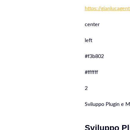
https://gianlucagen
center
left
#f3b802
#ffffff
2
Sviluppo Plugin e 
Sviluppo Pl