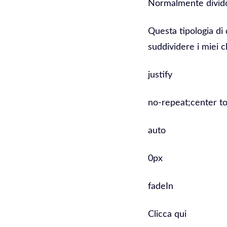
Normalmente divido 
Questa tipologia di 
suddividere i miei cl
justify
no-repeat;center to
auto
0px
fadeIn
Clicca qui