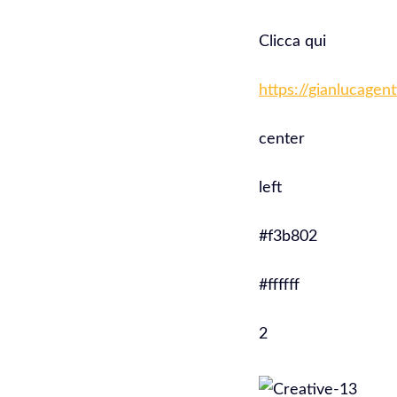
Clicca qui
https://gianlucagen
center
left
#f3b802
#ffffff
2