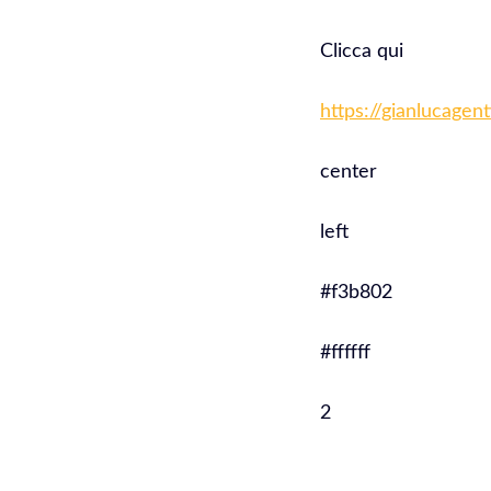
Clicca qui
https://gianlucagen
center
left
#f3b802
#ffffff
2