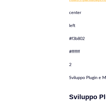
center
left
#f3b802
#ffffff
2
Sviluppo Plugin e
Sviluppo P