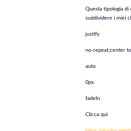
Questa tipologia di 
suddividere i miei cl
justify
no-repeat;center to
auto
0px
fadeIn
Clicca qui
https://gianlucagen