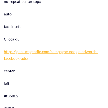
no-repeat;center top;;
auto
fadeInLeft
Clicca qui
https://gianlucagentile.com/campagne-google-adwords-
facebook-ads/
center
left
#f3b802