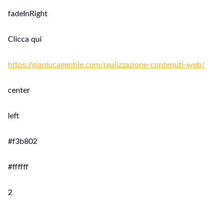
fadeInRight
Clicca qui
https://gianlucagentile.com/realizzazione-contenuti-web/
center
left
#f3b802
#ffffff
2