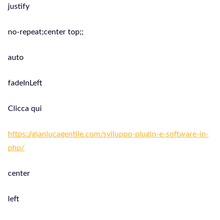
justify
no-repeat;center top;;
auto
fadeInLeft
Clicca qui
https://gianlucagentile.com/sviluppo-plugin-e-software-in-
php/
center
left