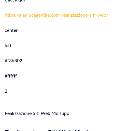
Clicca qui
https://gianlucagentile.com/realizzazione-siti-web/
center
left
#f3b802
#ffffff
2
Realizzazione Siti Web Morlupo