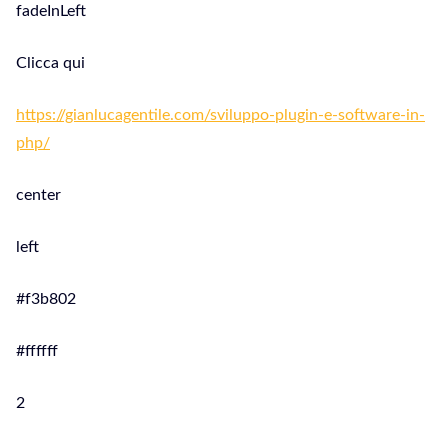
fadeInLeft
Clicca qui
https://gianlucagentile.com/sviluppo-plugin-e-software-in-
php/
center
left
#f3b802
#ffffff
2