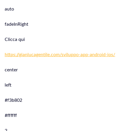
auto
fadeInRight
Clicca qui
https://gianlucagentile.com/sviluppo-app-android-ios/
center
left
#f3b802
#ffffff
2