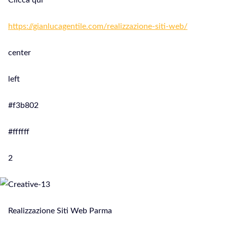
Clicca qui
https://gianlucagentile.com/realizzazione-siti-web/
center
left
#f3b802
#ffffff
2
Realizzazione Siti Web Parma