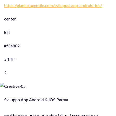
https://gianlucagentile.com/sviluppo-app-android-ios/
center
left
#f3b802
#ffffff
2
Sviluppo App Android & iOS Parma