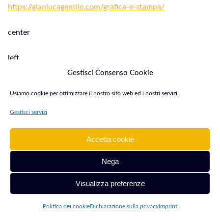
https://gianlucagentile.com/grafica-e-stampa/
center
left
Gestisci Consenso Cookie
#f3b802
Usiamo cookie per ottimizzare il nostro sito web ed i nostri servizi.
#ffffff
Gestisci servizi
2
Accetta cookie
Nega
Visualizza preferenze
Grafica & Stampa Parma
Politica dei cookie
Dichiarazione sulla privacy
Imprint
Grafica & Stampa Parma