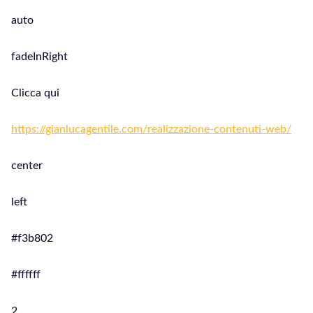
auto
fadeInRight
Clicca qui
https://gianlucagentile.com/realizzazione-contenuti-web/
center
left
#f3b802
#ffffff
2