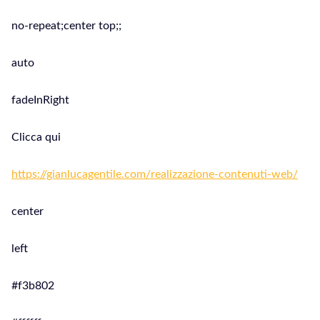
no-repeat;center top;;
auto
fadeInRight
Clicca qui
https://gianlucagentile.com/realizzazione-contenuti-web/
center
left
#f3b802