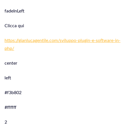
fadeInLeft
Clicca qui
https://gianlucagentile.com/sviluppo-plugin-e-software-in-
php/
center
left
#f3b802
#ffffff
2