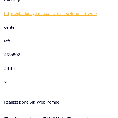
Clicca qui
https://gianlucagentile.com/realizzazione-siti-web/
center
left
#f3b802
#ffffff
2
Realizzazione Siti Web Pompei