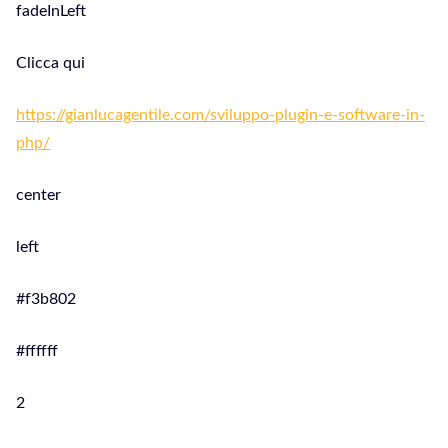
fadeInLeft
Clicca qui
https://gianlucagentile.com/sviluppo-plugin-e-software-in-
php/
center
left
#f3b802
#ffffff
2