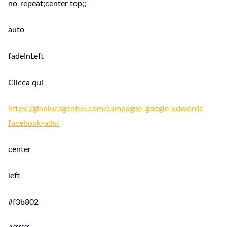
no-repeat;center top;;
auto
fadeInLeft
Clicca qui
https://gianlucagentile.com/campagne-google-adwords-
facebook-ads/
center
left
#f3b802