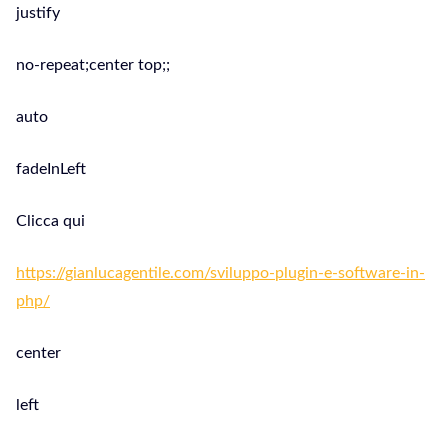
justify
no-repeat;center top;;
auto
fadeInLeft
Clicca qui
https://gianlucagentile.com/sviluppo-plugin-e-software-in-
php/
center
left