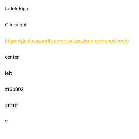
fadeInRight
Clicca qui
https://gianlucagentile.com/realizzazione-contenuti-web/
center
left
#f3b802
#ffffff
2