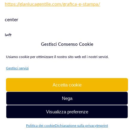
https://gianlucagentile.com/grafica-e-stampa/
center
left
Gestisci Consenso Cookie
#f3b802
Usiamo cookie per ottimizzare il nostro sito web ed i nostri servizi.
#ffffff
Gestisci servizi
2
Accetta cookie
Nega
Visualizza preferenze
Grafica & Stampa Pozzuoli
Politica dei cookie
Dichiarazione sulla privacy
Imprint
Grafica & Stampa Pozzuoli