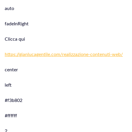
auto
fadeInRight
Clicca qui
https://gianlucagentile.com/realizzazione-contenuti-web/
center
left
#f3b802
#ffffff
2