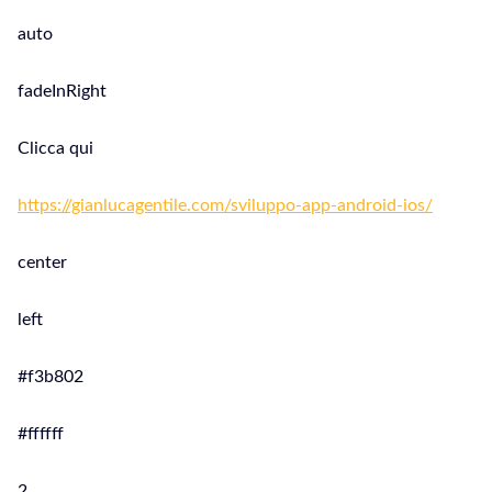
auto
fadeInRight
Clicca qui
https://gianlucagentile.com/sviluppo-app-android-ios/
center
left
#f3b802
#ffffff
2