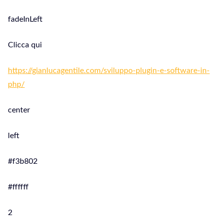
fadeInLeft
Clicca qui
https://gianlucagentile.com/sviluppo-plugin-e-software-in-
php/
center
left
#f3b802
#ffffff
2