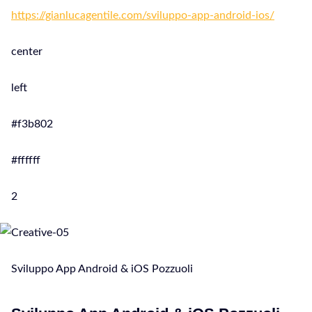
https://gianlucagentile.com/sviluppo-app-android-ios/
center
left
#f3b802
#ffffff
2
Sviluppo App Android & iOS Pozzuoli