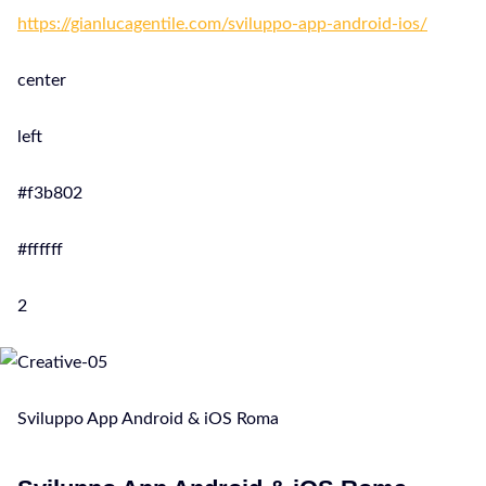
https://gianlucagentile.com/sviluppo-app-android-ios/
center
left
#f3b802
#ffffff
2
Sviluppo App Android & iOS Roma