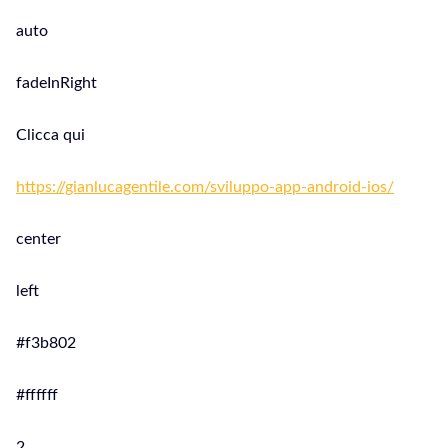
auto
fadeInRight
Clicca qui
https://gianlucagentile.com/sviluppo-app-android-ios/
center
left
#f3b802
#ffffff
2