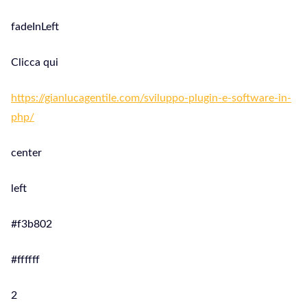
fadeInLeft
Clicca qui
https://gianlucagentile.com/sviluppo-plugin-e-software-in-
php/
center
left
#f3b802
#ffffff
2