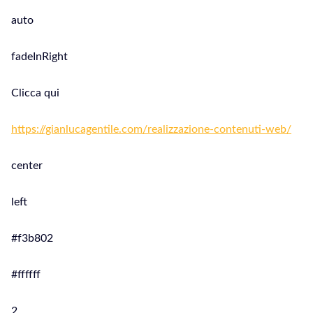
auto
fadeInRight
Clicca qui
https://gianlucagentile.com/realizzazione-contenuti-web/
center
left
#f3b802
#ffffff
2