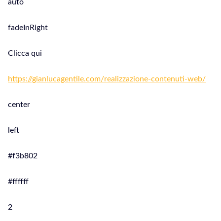
auto
fadeInRight
Clicca qui
https://gianlucagentile.com/realizzazione-contenuti-web/
center
left
#f3b802
#ffffff
2