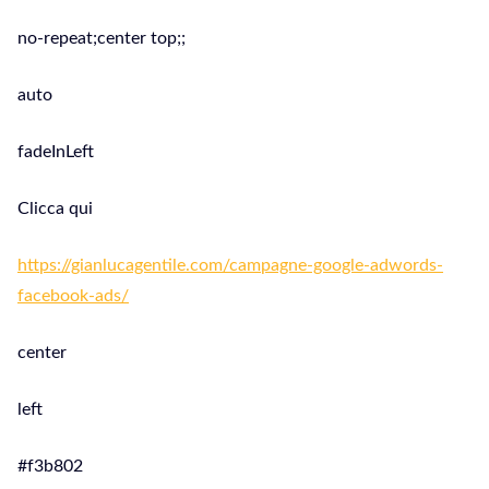
no-repeat;center top;;
auto
fadeInLeft
Clicca qui
https://gianlucagentile.com/campagne-google-adwords-
facebook-ads/
center
left
#f3b802