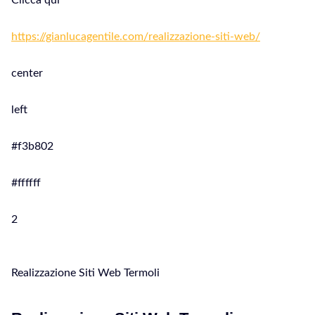
Clicca qui
https://gianlucagentile.com/realizzazione-siti-web/
center
left
#f3b802
#ffffff
2
Realizzazione Siti Web Termoli