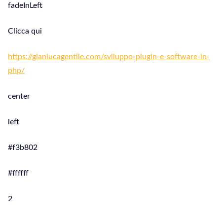
fadeInLeft
Clicca qui
https://gianlucagentile.com/sviluppo-plugin-e-software-in-
php/
center
left
#f3b802
#ffffff
2