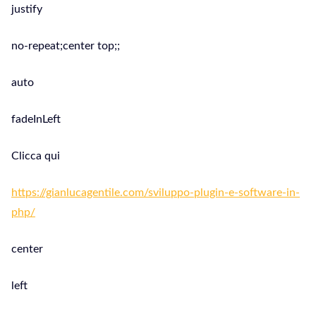
justify
no-repeat;center top;;
auto
fadeInLeft
Clicca qui
https://gianlucagentile.com/sviluppo-plugin-e-software-in-
php/
center
left