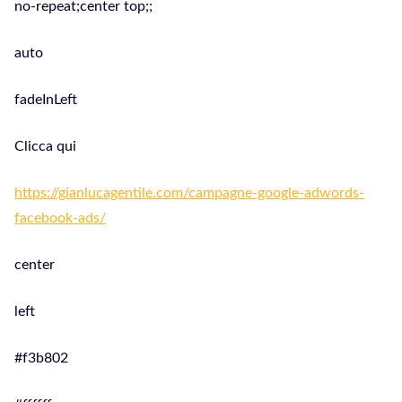
no-repeat;center top;;
auto
fadeInLeft
Clicca qui
https://gianlucagentile.com/campagne-google-adwords-
facebook-ads/
center
left
#f3b802