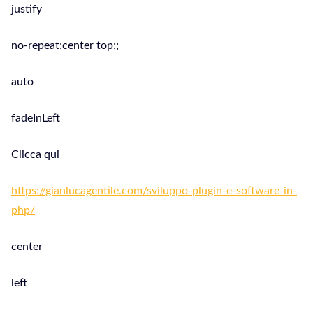
justify
no-repeat;center top;;
auto
fadeInLeft
Clicca qui
https://gianlucagentile.com/sviluppo-plugin-e-software-in-
php/
center
left