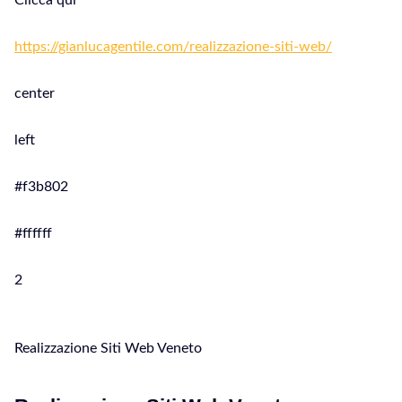
Clicca qui
https://gianlucagentile.com/realizzazione-siti-web/
center
left
#f3b802
#ffffff
2
Realizzazione Siti Web Veneto