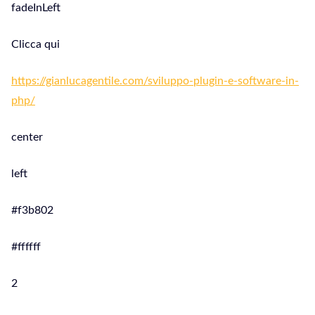
fadeInLeft
Clicca qui
https://gianlucagentile.com/sviluppo-plugin-e-software-in-
php/
center
left
#f3b802
#ffffff
2