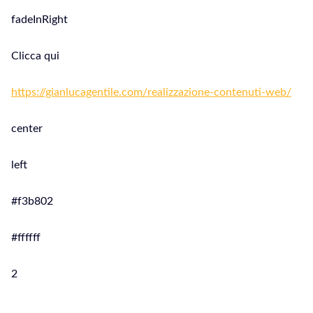
fadeInRight
Clicca qui
https://gianlucagentile.com/realizzazione-contenuti-web/
center
left
#f3b802
#ffffff
2