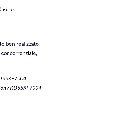
0 euro.
 ben realizzato,
 concorrenziale,
 KD55XF7004
e, Sony KD55XF7004