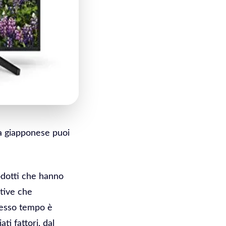
a giapponese puoi
odotti che hanno
ative che
tesso tempo è
ti fattori, dal