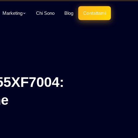
Marketing
Chi Sono
Blog
Contattami
55XF7004:
he