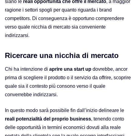
siano le
reali
opportunità che offre il mercato
, a maggior
ragione
i
settori spogli per quanto riguarda i brand
competitors. Di conseguenza è opportuno comprendere
verso quale nicchia di mercato
sia
conveniente
indirizzarsi.
Ricercare una nicchia di mercato
Chi ha intenzione di
aprire una start up
dovrebbe, ancor
prima di scegliere il prodotto o il servizio da offrire,
scoprire
quale sia
il contesto più consono
verso
il
quale
converrebbe indirizzarsi.
In questo modo sarà possibile fin dall’inizio delineare
le
reali potenzialità del proprio business
, tenendo conto
delle
opportunità
in termini economici dovuti alla reale
portata della clientela con la quale occorre interfacciarsi.