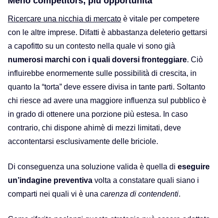
Meno competitors, più opportunità
Ri
cercare una nicchia di mercato
è vitale per competere
con le altre imprese. Difatti è a
bbastanza deleterio gettarsi
a capofitto su un
contesto
nella quale vi sono già
numerosi marchi con i quali dover
si fronteggiare
. Ciò
influi
rebbe
enormem
e
nte sulle possibilità di cre
s
cita, in
quanto la “torta” deve essere divisa in tante parti. Soltanto
chi riesce ad avere una maggiore influenza sul pubblico
è
in grado di
ottenere
una porzione più estesa. In caso
contrario, chi dispone
ahimè
di mezzi limitati, deve
accontentarsi
esclusivamente
delle briciole.
Di conseguenza una soluzione valida è quella di
eseg
ui
re
un’indagine preventiva
volta a
constatare
quali siano i
comparti nei quali vi è una
carenza di contendenti
.