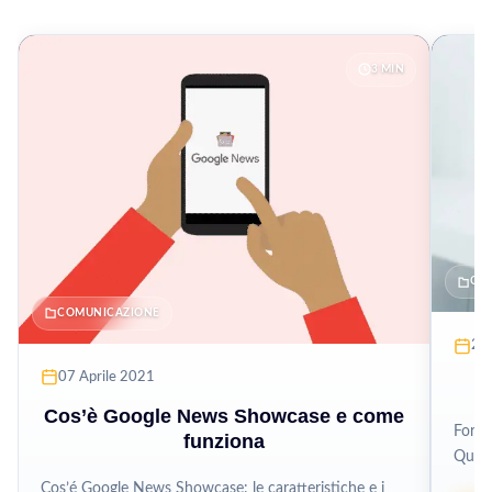
3 MIN
CO
COMUNICAZIONE
22
07 Aprile 2021
Cos’è Google News Showcase e come
Forse
funziona
Quest
ti st
Cos’é Google News Showcase: le caratteristiche e i