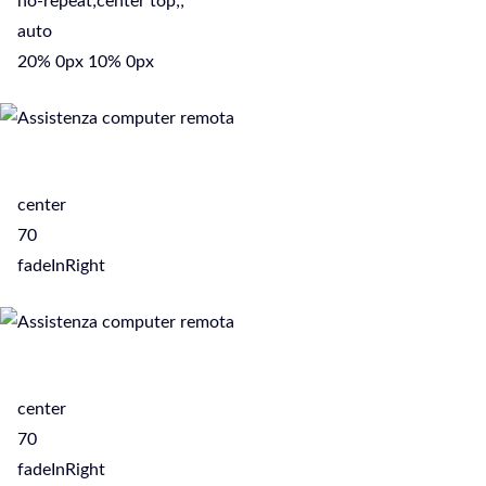
no-repeat;center top;;
auto
20% 0px 10% 0px
center
70
fadeInRight
center
70
fadeInRight