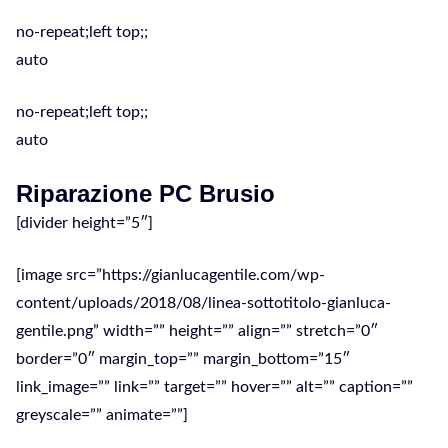
no-repeat;left top;;
auto
no-repeat;left top;;
auto
Riparazione PC Brusio
[divider height=”5″]
[image src=”https://gianlucagentile.com/wp-
content/uploads/2018/08/linea-sottotitolo-gianluca-
gentile.png” width=”” height=”” align=”” stretch=”0″
border=”0″ margin_top=”” margin_bottom=”15″
link_image=”” link=”” target=”” hover=”” alt=”” caption=””
greyscale=”” animate=””]