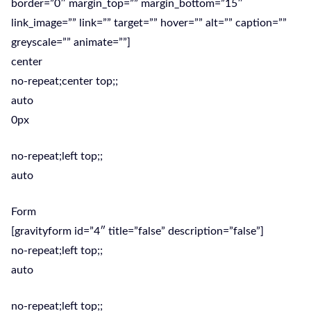
border=”0″ margin_top=”” margin_bottom=”15″
link_image=”” link=”” target=”” hover=”” alt=”” caption=””
greyscale=”” animate=””]
center
no-repeat;center top;;
auto
0px
no-repeat;left top;;
auto
Form
[gravityform id=”4″ title=”false” description=”false”]
no-repeat;left top;;
auto
no-repeat;left top;;