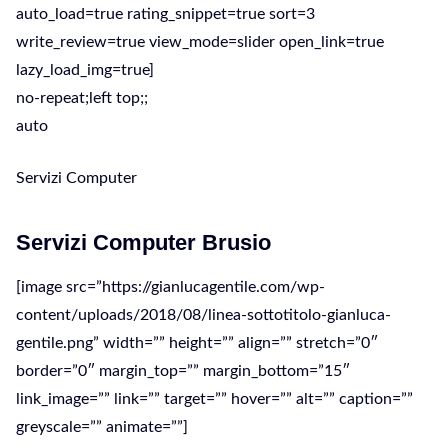
auto_load=true rating_snippet=true sort=3
write_review=true view_mode=slider open_link=true
lazy_load_img=true]
no-repeat;left top;;
auto
Servizi Computer
Servizi Computer Brusio
[image src=”https://gianlucagentile.com/wp-
content/uploads/2018/08/linea-sottotitolo-gianluca-
gentile.png” width=”” height=”” align=”” stretch=”0″
border=”0″ margin_top=”” margin_bottom=”15″
link_image=”” link=”” target=”” hover=”” alt=”” caption=””
greyscale=”” animate=””]