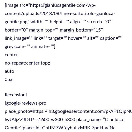
[image src=”https://gianlucagentile.com/wp-
content/uploads/2018/08/linea-sottotitolo-gianluca-
gentile.png” width=”” height=”” align=”” stretch=”0″
border=”0″ margin_top=”” margin_bottom=”15″
link_image=”” link=”” target=”” hover=”” alt=”” caption=””
greyscale=”” animate=””]
center
no-repeat;center top;;
auto
0px
Recensioni
[google-reviews-pro
place_photo=https://lh3.googleusercontent.com/p/AF1Qi
lwJAljZZJDTP=s1600-w300-h300 place_name=”Gianluca
Gentile” place_id=ChIJM7WfeyhuLxMRKj7pqH-aaNc