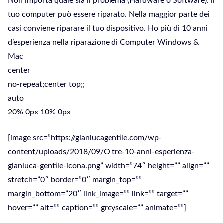
Non importa quale sia il problema (Hardware o Software): il
tuo computer può essere riparato. Nella maggior parte dei
casi conviene riparare il tuo dispositivo. Ho più di 10 anni
d’esperienza nella riparazione di Computer Windows &
Mac
center
no-repeat;center top;;
auto
20% 0px 10% 0px
[image src=”https://gianlucagentile.com/wp-
content/uploads/2018/09/Oltre-10-anni-esperienza-
gianluca-gentile-icona.png” width=”74″ height=”” align=””
stretch=”0″ border=”0″ margin_top=””
margin_bottom=”20″ link_image=”” link=”” target=””
hover=”” alt=”” caption=”” greyscale=”” animate=””]