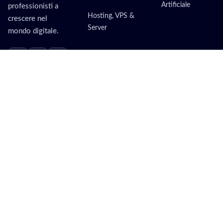
Artificiale
professionisti a
Hosting, VPS &
crescere nel
Server
mondo digitale.
Risorse
Altro
Blog
Riparazione PC
Chi Sono
Siti Web per
Hotel
Contatti
Consulenza
Google Ad Grants
Marketing
Registrazione
Domini