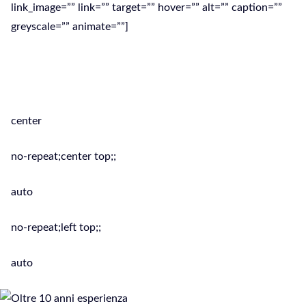
link_image=”” link=”” target=”” hover=”” alt=”” caption=””
greyscale=”” animate=””]
Assistenza Computer Pc: Desktop,
Portatili, Tablet e Smartphone
center
no-repeat;center top;;
auto
no-repeat;left top;;
auto