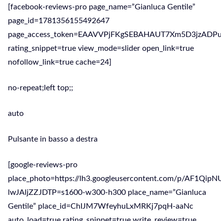
[facebook-reviews-pro page_name=”Gianluca Gentile”
page_id=1781356155492647
page_access_token=EAAVVPjFKgSEBAHAUT7Xm5D3jz
rating_snippet=true view_mode=slider open_link=true
nofollow_link=true cache=24]
no-repeat;left top;;
auto
Pulsante in basso a destra
[google-reviews-pro
place_photo=https://lh3.googleusercontent.com/p/AF1Qi
lwJAljZZJDTP=s1600-w300-h300 place_name=”Gianluca
Gentile” place_id=ChIJM7WfeyhuLxMRKj7pqH-aaNc
auto_load=true rating_snippet=true write_review=true