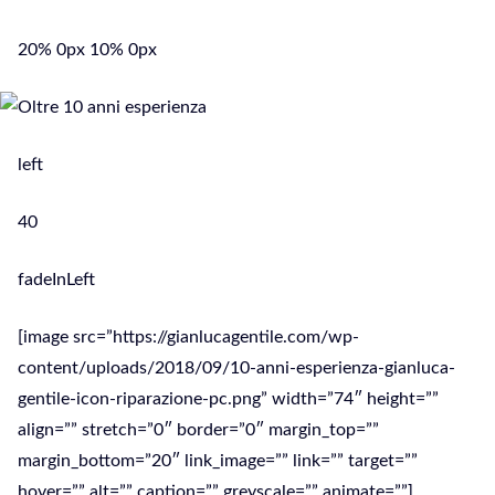
20% 0px 10% 0px
left
40
fadeInLeft
[image src=”https://gianlucagentile.com/wp-
content/uploads/2018/09/10-anni-esperienza-gianluca-
gentile-icon-riparazione-pc.png” width=”74″ height=””
align=”” stretch=”0″ border=”0″ margin_top=””
margin_bottom=”20″ link_image=”” link=”” target=””
hover=”” alt=”” caption=”” greyscale=”” animate=””]