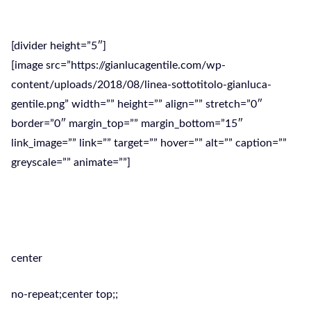
Riparazione PC Monterotondo
[divider height=”5″]
[image src=”https://gianlucagentile.com/wp-
content/uploads/2018/08/linea-sottotitolo-gianluca-
gentile.png” width=”” height=”” align=”” stretch=”0″
border=”0″ margin_top=”” margin_bottom=”15″
link_image=”” link=”” target=”” hover=”” alt=”” caption=””
greyscale=”” animate=””]
Assistenza Computer Pc: Desktop,
Portatili, Tablet e Smartphone
center
no-repeat;center top;;