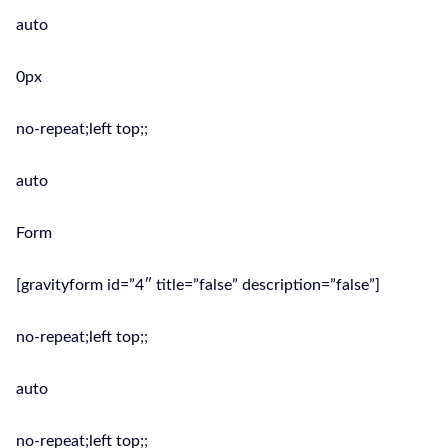
auto
0px
no-repeat;left top;;
auto
Form
[gravityform id=”4″ title=”false” description=”false”]
no-repeat;left top;;
auto
no-repeat;left top;;