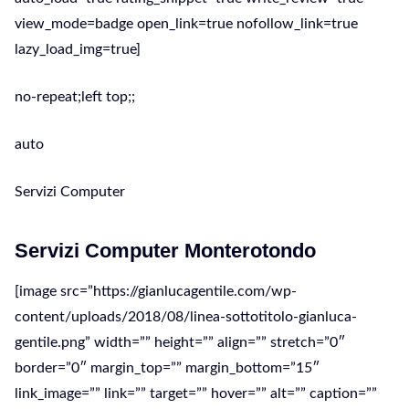
view_mode=badge open_link=true nofollow_link=true
lazy_load_img=true]
no-repeat;left top;;
auto
Servizi Computer
Servizi Computer Monterotondo
[image src=”https://gianlucagentile.com/wp-
content/uploads/2018/08/linea-sottotitolo-gianluca-
gentile.png” width=”” height=”” align=”” stretch=”0″
border=”0″ margin_top=”” margin_bottom=”15″
link_image=”” link=”” target=”” hover=”” alt=”” caption=””