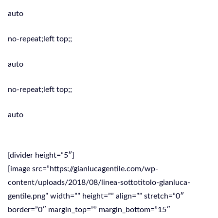
auto
no-repeat;left top;;
auto
no-repeat;left top;;
auto
Riparazione PC Monterotondo
[divider height=”5″]
[image src=”https://gianlucagentile.com/wp-
content/uploads/2018/08/linea-sottotitolo-gianluca-
gentile.png” width=”” height=”” align=”” stretch=”0″
border=”0″ margin_top=”” margin_bottom=”15″