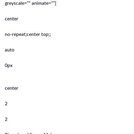
greyscale=”” animate=””]
center
no-repeat;center top;;
auto
0px
center
2
2