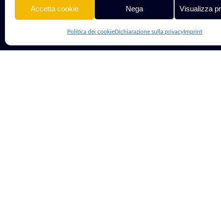
Accetta cookie
Nega
Visualizza p
Politica dei cookie
Dichiarazione sulla privacy
Imprint
© 2013 - 2026 G Tech Group S.R.L.S. | Capitale Sociale 1