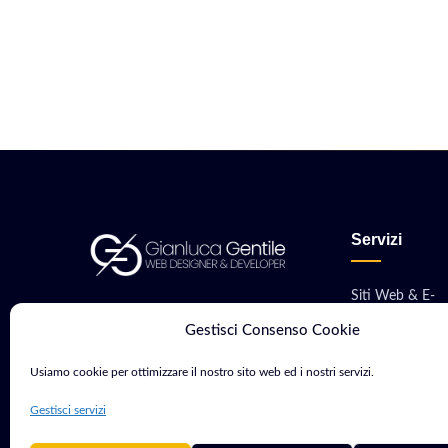
Servizi
Siti Web & E-
Consulente Web Marketing e
commerce
Gestisci Consenso Cookie
Sviluppatore con oltre 15 anni di
Sviluppo App M
esperienza. Aiuto aziende e
Usiamo cookie per ottimizzare il nostro sito web ed i nostri servizi.
professionisti a crescere nel
Software & Gest
Gestisci servizi
mondo digitale.
Hosting, VPS &