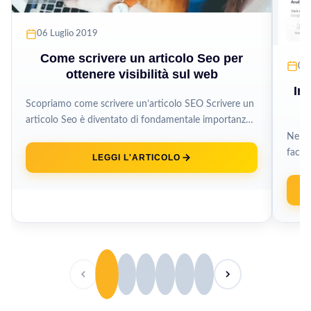
APP
06 Luglio 2019
Come scrivere un articolo Seo per
05
ottenere visibilità sul web
Im
Scopriamo come scrivere un’articolo SEO Scrivere un
articolo Seo è diventato di fondamentale importanza
per posizionarsi sui motori di ricerca...
Nell’e
facil
LEGGI L'ARTICOLO
ottene