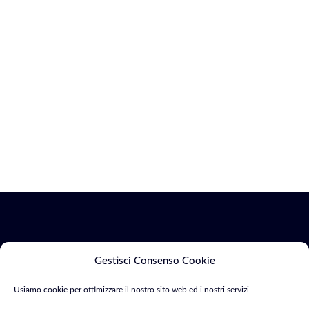
Servizi
Marketing
Gestisci Consenso Cookie
Usiamo cookie per ottimizzare il nostro sito web ed i nostri servizi.
Siti Web & E-
SEO &
Consulente Web
commerce
Indicizzazione