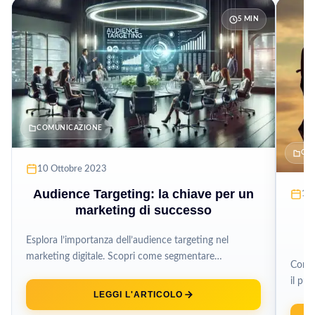
5 MIN
COMUNICAZIONE
CO
10 Ottobre 2023
Audience Targeting: la chiave per un
15 
marketing di successo
C
Esplora l’importanza dell’audience targeting nel
marketing digitale. Scopri come segmentare
Come 
efficacemente il tuo pubblico, ottimizzare il ROI e
il pu
creare campagne...
LEGGI L'ARTICOLO