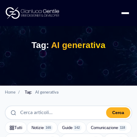
Tag:
AI generativa
Home
/
Tag:
AI generativa
Cerca
Tutti
Notizie
Guide
Comunicazione
165
142
118