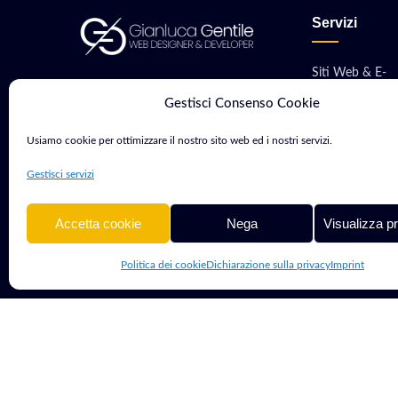
Servizi
Siti Web & E-
Consulente Web Marketing e
commerce
Gestisci Consenso Cookie
Sviluppatore con oltre 15 anni di
Sviluppo App M
esperienza. Aiuto aziende e
Usiamo cookie per ottimizzare il nostro sito web ed i nostri servizi.
professionisti a crescere nel
Software & Gest
Gestisci servizi
mondo digitale.
Hosting, VPS &
Accetta cookie
Nega
Visualizza p
Politica dei cookie
Dichiarazione sulla privacy
Imprint