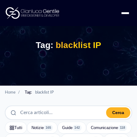
Tag:
blacklist IP
Home
/
Tag:
blacklist IP
Cerca
Tutti
Notizie
Guide
Comunicazione
165
142
118