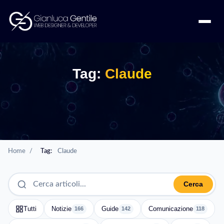
Tag:
Claude
Home
/
Tag:
Claude
Cerca
Tutti
Notizie
Guide
Comunicazione
166
142
118