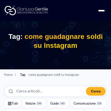
Tag:
come guadagnare soldi
su Instagram
Home
/
Tag:
come guadagnare soldi su Instagram
Cerca
Tutti
Notizie
Guide
Comunicazione
165
142
118