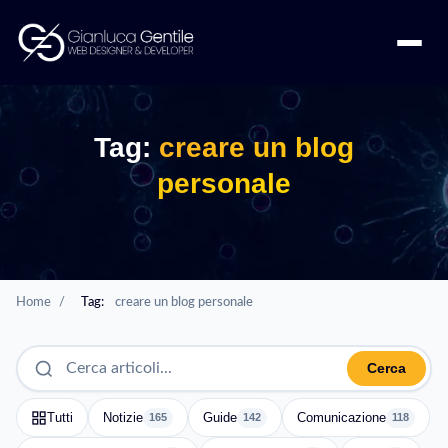
Tag:
creare un blog
personale
Home
/
Tag:
creare un blog personale
Cerca
Tutti
Notizie
Guide
Comunicazione
165
142
118